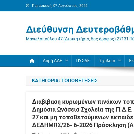
Μεταπηδήστε
Παρασκευή, 07 Αυγούστου, 2026
στο
περιεχόμενο
Διεύθυνση Δευτεροβάθμ
Μανωλοπούλου 47 (Διοικητήριο, 5ος όροφος) 27131 Π
Δομή ΔΔΕ
ΠΥΣΔΕ
Σχολεία
Εκ
ΚΑΤΗΓΟΡΊΑ:
ΤΟΠΟΘΕΤΉΣΕΙΣ
Διαβίβαση κυρωμένων πινάκων τοπ
Δημόσια Ωνάσεια Σχολεία της Π.Δ.Ε.
27 και μη τοποθετούμενων εκπαιδευ
ΔΕΔΗΜΩΣ/26- 6-2026 Πρόσκληση (