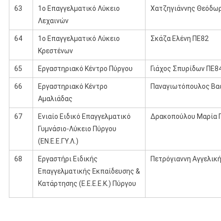
63
1ο Επαγγελματικό Λύκειο
Χατζηγιάννης Θεόδω
Λεχαινών
64
1ο Επαγγελματικό Λύκειο
Σκάζα Ελένη ΠΕ82
Κρεστένων
65
Εργαστηριακό Κέντρο Πύργου
Γιάχος Σπυρίδων ΠΕ8
66
Εργαστηριακό Κέντρο
Παναγιωτόπουλος Βασ
Αμαλιάδας
67
Ενιαίο Ειδικό Επαγγελματικό
Δρακοπούλου Μαρία 
Γυμνάσιο-Λύκειο Πύργου
(ΕΝ.Ε.Ε.ΓΥ.Λ.)
68
Εργαστήρι Ειδικής
Πετρόγιαννη Αγγελικ
Επαγγελματικής Εκπαίδευσης &
Κατάρτησης (Ε.Ε.Ε.Ε.Κ.) Πύργου