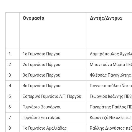
Ονομασία
Δντής/Δντρια
1
1ο Γυμνάσιο Πύργου
Λαμπρόπουλος Άγγελ
2
2ο Γυμνάσιο Πύργου
Μπαντούνα Μαρία ΠΕ
3
3ο Γυμνάσιο Πύργου
Φλέσσας Παναγιώτης 
4
4ο Γυμνάσιο Πύργου
Γιαννακοπούλου Νεκτ
5
Εσπερινό Γυμνάσιο Λ.Τ. Πύργου
Γεωργίου Ιωάννης ΠΕ8
6
Γυμνάσιο Βουνάργου
Παγκράτης Παύλος Π
7
Γυμνάσιο Επιταλίου
Καραντζά Νικολέττα 
8
1ο Γυμνάσιο Αμαλιάδας
Ράλλης Διονύσιος πε