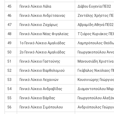
45
Γενικό Λύκειο Λάλα
Δάβου Ευγενία ΠΕ02
46
Γενικό Λύκειο Ανδρίτσαινας
Ζεντέλης Χρήστος ΠΕ
47
Γενικό Λύκειο Ζαχάρως
Αβραμίδη Αθηνά ΠΕ02
48
Γενικό Λύκειο Νέας Φιγαλείας
Τζιάρος Κυριάκος ΠΕ
49
1ο Γενικό Λύκειο Αμαλιάδας
Λαμπρόπουλος Θεόδω
50
2ο Γενικό Λύκειο Αμαλιάδας
Γεωργακοπούλου Άνν
51
Γενικό Λύκειο Γαστούνης
Μανουσιάδη Χριστίνα
52
Γενικό Λύκειο Βαρθολομιού
Γκάβαλος Νικόλαος Π
53
Γενικό Λύκειο Λεχαινών
Κουσινιώρης Γεώργιο
54
Γενικό Λύκειο Ανδραβίδας
Διαμαντοπούλου Μαρ
55
Γενικό Λύκειο Βάρδας
Γεωργοπούλου Αλεξά
56
Γενικό Λύκειο Σιμόπουλου
Ανδριόπουλος Γεώργι