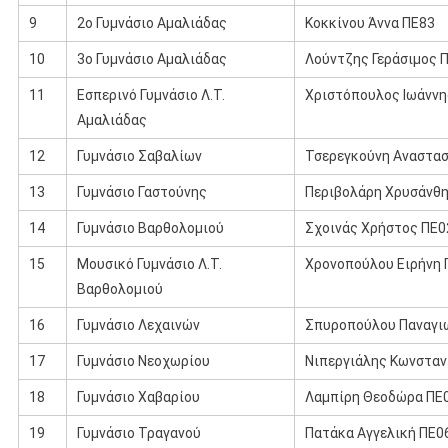
9
2ο Γυμνάσιο Αμαλιάδας
Κοκκίνου Άννα ΠΕ83
10
3ο Γυμνάσιο Αμαλιάδας
Λούντζης Γεράσιμος 
11
Εσπερινό Γυμνάσιο Λ.Τ.
Χριστόπουλος Ιωάννη
Αμαλιάδας
12
Γυμνάσιο Σαβαλίων
Τσερεγκούνη Αναστασ
13
Γυμνάσιο Γαστούνης
Περιβολάρη Χρυσάνθη
14
Γυμνάσιο Βαρθολομιού
Σχοινάς Χρήστος ΠΕ0
15
Μουσικό Γυμνάσιο Λ.Τ.
Χρονοπούλου Ειρήνη 
Βαρθολομιού
16
Γυμνάσιο Λεχαινών
Σπυροπούλου Παναγι
17
Γυμνάσιο Νεοχωρίου
Νιπεργιάλης Κωνσταν
18
Γυμνάσιο Χαβαρίου
Λαμπίρη Θεοδώρα ΠΕ
19
Γυμνάσιο Τραγανού
Πατάκα Αγγελική ΠΕ0