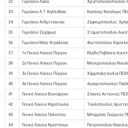
32
Γυμνάσιο Λάλα
Χριστοδουλόπουλος 
33
Γυμνάσιο Λ.Τ. Καλλιθέας
Καπένης Νικόλαος ΠΕ
34
Γυμνάσιο Ανδρίτσαινας
Ζαφειρόπουλος Χρή
35
Γυμνάσιο Ζαχάρως
Σταματοπούλου Αικατ
36
Γυμνάσιο Νέας Φιγαλείας
Φωτοπούλου Χαρίκλε
37
1ο Γενικό Λύκειο Πύργου
Κλάδη Ρεβέκκα-Αικατ
38
2ο Γενικό Λύκειο Πύργου
Μπουροπούλου Νικολ
39
3ο Γενικό Λύκειο Πύργου
Χάρμπαλη Ιουλία ΠΕ0
40
4o Γενικό Λύκειο Πύργου
Αυγερινόπουλος Παύλ
41
Γενικό Λύκειο Βουνάργου
Σπανός Αντώνιος ΠΕ
42
Γενικό Λύκειο Καράτουλα
Ταυλόπουλος Αριστεί
43
Γενικό Λύκειο Πελοπίου
Μπίρμπας Γεώργιος Π
44
Γενικό Λύκειο Κρεστένων
Πετροπούλου Βασιλικ