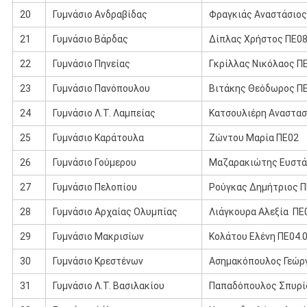
20
Γυμνάσιο Ανδραβίδας
Φραγκιάς Αναστάσιος
21
Γυμνάσιο Βάρδας
Δίπλας Χρήστος ΠΕ0
22
Γυμνάσιο Πηνείας
Γκρίλλας Νικόλαος Π
23
Γυμνάσιο Πανόπουλου
Βιτάκης Θεόδωρος Π
24
Γυμνάσιο Λ.Τ. Λαμπείας
Κατσουλιέρη Αναστασ
25
Γυμνάσιο Καράτουλα
Ζώντου Μαρία ΠΕ02
26
Γυμνάσιο Γούμερου
Μαζαρακιώτης Ευστά
27
Γυμνάσιο Πελοπίου
Ρούγκας Δημήτριος 
28
Γυμνάσιο Αρχαίας Ολυμπίας
Λιάγκουρα Αλεξία ΠΕ
29
Γυμνάσιο Μακρισίων
Κολάτου Ελένη ΠΕ04.
30
Γυμνάσιο Κρεστένων
Ασημακόπουλος Γεώρ
31
Γυμνάσιο Λ.Τ. Βασιλακίου
Παπαδόπουλος Σπυρί