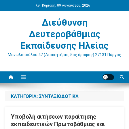
Μεταπηδήστε
Κυριακή, 09 Αυγούστου, 2026
στο
περιεχόμενο
Διεύθυνση
Δευτεροβάθμιας
Εκπαίδευσης Ηλείας
Μανωλοπούλου 47 (Διοικητήριο, 5ος όροφος) 27131 Πύργος
ΚΑΤΗΓΟΡΊΑ:
ΣΥΝΤΑΞΙΟΔΟΤΙΚΆ
Υποβολή αιτήσεων παραίτησης
εκπαιδευτικών Πρωτοβάθμιας και