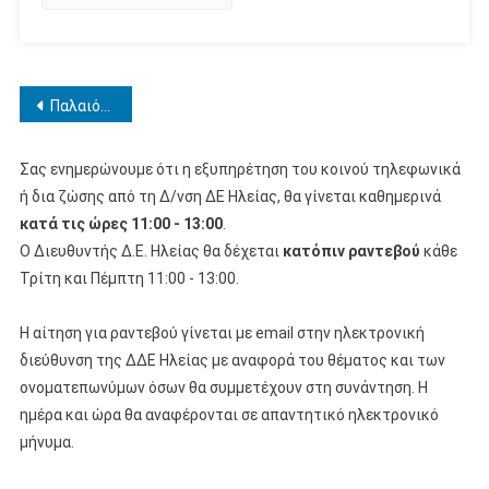
Πλοήγηση
Παλαιότερα άρθρα
άρθρων
Σας ενημερώνουμε ότι η εξυπηρέτηση του κοινού τηλεφωνικά
ή δια ζώσης από τη Δ/νση ΔΕ Ηλείας, θα γίνεται καθημερινά
κατά τις ώρες 11:00 - 13:00
.
Ο Διευθυντής Δ.Ε. Ηλείας θα δέχεται
κατόπιν ραντεβού
κάθε
Τρίτη και Πέμπτη 11:00 - 13:00.
Η αίτηση για ραντεβού γίνεται με email στην ηλεκτρονική
διεύθυνση της ΔΔΕ Ηλείας με αναφορά του θέματος και των
ονοματεπωνύμων όσων θα συμμετέχουν στη συνάντηση. Η
ημέρα και ώρα θα αναφέρονται σε απαντητικό ηλεκτρονικό
μήνυμα.