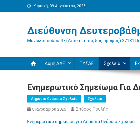
Μεταπηδήστε
Κυριακή, 09 Αυγούστου, 2026
στο
περιεχόμενο
Διεύθυνση Δευτεροβάθμ
Μανωλοπούλου 47 (Διοικητήριο, 5ος όροφος) 27131 Π
Δομή ΔΔΕ
ΠΥΣΔΕ
Σχολεία
Εκ
Ενημερωτικό Σημείωμα Για Δ
Δημόσια Ωνάσεια Σχολεία
Σχολεία
Σπύρος Πουλής
8 Ιανουαρίου 2026
Ενημερωτικό σημείωμα για Δημόσια Ωνάσεια Σχολεία