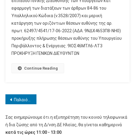
επιπέδου Γενικής Διεύθυνσης των Υπουργείων κατ’
εφαρμογή των διατάξεων των άρθρων 84-86 του
Υπαλληλικού Κώδικα (ν.3528/2007) και μερική
κατάργηση των οριζόντιων θέσεων ευθύνης της αρ.
πρωτ. 62497/4541/17-06-2022 (ΑΔΑ: 9ΝΔΧ4653Π8-ΝΗ0)
προκήρυξης πλήρωσης θέσεων ευθύνης του Υπουργείου
Περιβάλλοντος & Ενέργειας. 9ΙΟΣ46ΜΤΛ6-ΛΤ3
ΠΡΟΚΗΡΥΞΗ ΓΕΝΙΚΩΝ ΔΙΕΥΘΥΝΤΩΝ
Continue Reading
Πλοήγηση
Παλαιότερα άρθρα
άρθρων
Σας ενημερώνουμε ότι η εξυπηρέτηση του κοινού τηλεφωνικά
ή δια ζώσης από τη Δ/νση ΔΕ Ηλείας, θα γίνεται καθημερινά
κατά τις ώρες 11:00 - 13:00
.