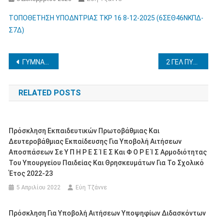
ΤΟΠΟΘΕΤΗΣΗ ΥΠΟΔΝΤΡΙΑΣ ΤΚΡ 16 8-12-2025 (6ΣΕΘ46ΝΚΠΔ-
Σ7Δ)
Πλοήγηση
ΓΥΜΝΑΣΙΟ ΛΕΧΑΙΝΩΝ -ΔΙΗΜΕΡΗ ΕΠΙΣΚΕΨΗ ΣΤΟ ΚΕΠΕΑ ΚΛΕΙΤΟΡΙΑΣ Α’ ΟΜΑΔΑ
2 ΓΕΛ ΠΥΡΓΟΥ -ΕΚΠΑΙΔΕΥΤΙΚΗ ΕΠΙΣΚΕΨΗ ΣΤΗΝ ΑΘΗΝΑ 17-18/12/2025
άρθρων
RELATED POSTS
Πρόσκληση Εκπαιδευτικών Πρωτοβάθμιας Και
Δευτεροβάθμιας Εκπαίδευσης Για Υποβολή Αιτήσεων
Αποσπάσεων Σε Υ Π Η Ρ Ε Σ Ί Ε Σ Και Φ Ο Ρ Ε Ί Σ Αρμοδιότητας
Του Υπουργείου Παιδείας Και Θρησκευμάτων Για Το Σχολικό
Έτος 2022-23
5 Απριλίου 2022
Εύη Τζάννε
Πρόσκληση Για Υποβολή Αιτήσεων Υποψηφίων Διδασκόντων