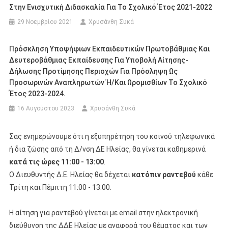
Στην Ενισχυτική Διδασκαλία Για Το Σχολικό Έτος 2021-2022
29 Νοεμβρίου 2021
Χρυσάνθη Συκά
Πρόσκληση Υποψήφιων Εκπαιδευτικών Πρωτοβάθμιας Και
Δευτεροβάθμιας Εκπαίδευσης Για Υποβολή Αίτησης-
Δήλωσης Προτίμησης Περιοχών Για Πρόσληψη Ως
Προσωρινών Αναπληρωτών Ή/και Ωρομισθίων Το Σχολικό
Έτος 2023-2024.
16 Αυγούστου 2023
Χρυσάνθη Συκά
Σας ενημερώνουμε ότι η εξυπηρέτηση του κοινού τηλεφωνικά
ή δια ζώσης από τη Δ/νση ΔΕ Ηλείας, θα γίνεται καθημερινά
κατά τις ώρες 11:00 - 13:00
.
Ο Διευθυντής Δ.Ε. Ηλείας θα δέχεται
κατόπιν ραντεβού
κάθε
Τρίτη και Πέμπτη 11:00 - 13:00.
Η αίτηση για ραντεβού γίνεται με email στην ηλεκτρονική
διεύθυνση της ΔΔΕ Ηλείας με αναφορά του θέματος και των