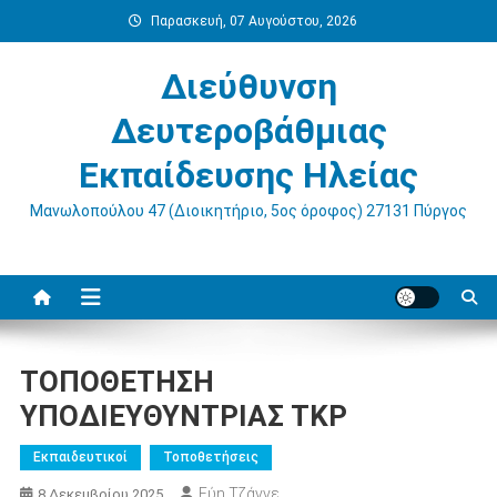
Μεταπηδήστε
Παρασκευή, 07 Αυγούστου, 2026
στο
περιεχόμενο
Διεύθυνση
Δευτεροβάθμιας
Εκπαίδευσης Ηλείας
Μανωλοπούλου 47 (Διοικητήριο, 5ος όροφος) 27131 Πύργος
ΤΟΠΟΘΕΤΗΣΗ
ΥΠΟΔΙΕΥΘΥΝΤΡΙΑΣ ΤΚΡ
Εκπαιδευτικοί
Τοποθετήσεις
Εύη Τζάννε
8 Δεκεμβρίου 2025