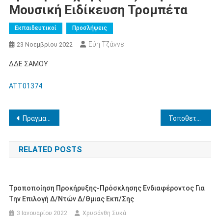
Μουσική Ειδίκευση Τρομπέτα
Εκπαιδευτικοί
Προσλήψεις
Εύη Τζάννε
23 Νοεμβρίου 2022
ΔΔΕ ΣΑΜΟΥ
ATT01374
Πλοήγηση
Πραγματοποίηση Προγράμματος Εισαγωγικής Επιμόρφωσης Εκπαιδευτικών Πρωτοβάθμιας και Δευτεροβάθμιας εκπαίδευσης και μελών Ειδικού Εκπαιδευτικού και Ειδικού Βοηθητικού Προσωπικο
Τοποθετήσεις αναπληρωτών Γ΄ Φάσης με πρόσληψη στις 21/11/2022
άρθρων
RELATED POSTS
Τροποποίηση Προκήρυξης-Πρόσκλησης Ενδιαφέροντος Για
Την Επιλογή Δ/ντών Δ/θμιας Εκπ/σης
3 Ιανουαρίου 2022
Χρυσάνθη Συκά