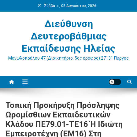
Μεταπηδήστε
Σάββατο, 08 Αυγούστου, 2026
στο
περιεχόμενο
Διεύθυνση
Δευτεροβάθμιας
Εκπαίδευσης Ηλείας
Μανωλοπούλου 47 (Διοικητήριο, 5ος όροφος) 27131 Πύργος
Τοπική Προκήρυξη Πρόσληψης
Ωρομίσθιων Εκπαιδευτικών
Κλάδου ΠΕ79.01-ΤΕ16 Ή Ιδιώτη
Εμπειροτέχνη (ΕΜ16) Στη