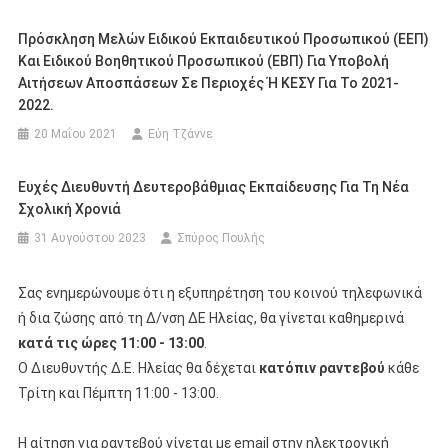
Πρόσκληση Μελών Ειδικού Εκπαιδευτικού Προσωπικού (ΕΕΠ)
Και Ειδικού Βοηθητικού Προσωπικού (ΕΒΠ) Για Υποβολή
Αιτήσεων Αποσπάσεων Σε Περιοχές Ή ΚΕΣΥ Για Το 2021-
2022.
20 Μαΐου 2021
Εύη Τζάννε
Ευχές Διευθυντή Δευτεροβάθμιας Εκπαίδευσης Για Τη Νέα
Σχολική Χρονιά
31 Αυγούστου 2023
Σπύρος Πουλής
Σας ενημερώνουμε ότι η εξυπηρέτηση του κοινού τηλεφωνικά
ή δια ζώσης από τη Δ/νση ΔΕ Ηλείας, θα γίνεται καθημερινά
κατά τις ώρες 11:00 - 13:00
.
Ο Διευθυντής Δ.Ε. Ηλείας θα δέχεται
κατόπιν ραντεβού
κάθε
Τρίτη και Πέμπτη 11:00 - 13:00.
Η αίτηση για ραντεβού γίνεται με email στην ηλεκτρονική