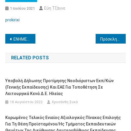
Εύη Τζάννε
1 Ιουλίου 2021
prokirixi
Πλοήγηση
ΕΝΗΜΕΡΩΣΗ ΓΙΑ ΤΗΝ ΑΠΟΛΥΣΗ ΑΝΑΠΛΗΡΩΤΩΝ ΣΧΟΛΙΚΟΥ ΕΤΟΥΣ 2020-2021
Πρόσκληση Εκδήλωσης Ενδιαφέροντος για πλήρωση κενών/κενούμενων θέσεων Διευθυντών/ντριών Σχολικών ΜονάδωνΔευτεροβάθμιας Εκπαίδευσης Ηλείας
άρθρων
RELATED POSTS
Υποβολή Δήλωσης Προτίμησης Νεοδιόριστων Εκπ/κών
(Γενικής Εκπαίδευσης) Και ΕΑΕ Για Τοποθέτηση Σε
Λειτουργικά Κενά Δ.Ε. Ηλείας
18 Αυγούστου 2022
Χρυσάνθη Συκά
Κυρωμένος Τελικός Ενιαίος Αξιολογικός Πίνακας Επιλογής
Για Τη Θέση Προϊσταμένου/ης Τμήματος Εκπαιδευτικών
Θεμάτων Της Διεύθυνσης Δευτεροβάθμιας Εκπαίδευσης