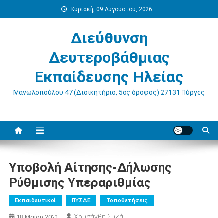
Μεταπηδήστε
Κυριακή, 09 Αυγούστου, 2026
στο
περιεχόμενο
Διεύθυνση
Δευτεροβάθμιας
Εκπαίδευσης Ηλείας
Μανωλοπούλου 47 (Διοικητήριο, 5ος όροφος) 27131 Πύργος
Υποβολή Αίτησης-Δήλωσης
Ρύθμισης Υπεραριθμίας
Εκπαιδευτικοί
ΠΥΣΔΕ
Τοποθετήσεις
Χρυσάνθη Συκά
18 Μαΐου 2021