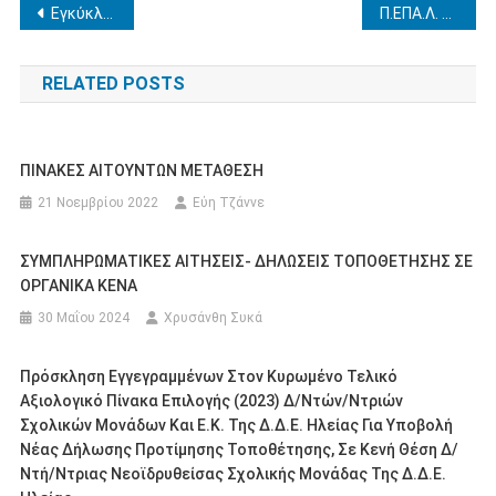
Πλοήγηση
Eγκύκλιοι για τις αποσπάσεις μελών ΕΕΠ-ΕΒΠ σε περιοχές/ΚΕ.Δ.Α.Σ.Υ./Σ.Δ.Ε.Υ. των ΚΕ.Δ.Α.Σ.Υ. και σε υπηρεσίες και φορείς αρμοδιότητας του Υπουργείου Παιδείας και Θρησκευμάτων σχολικού έτους 2023-2024
Π.ΕΠΑ.Λ. ΑΜΑΛΙΑΔΑΣ ΜΟΝΟΗΜΕΡΗ ΕΚΠΑΙΔΕΥΤΙΚΗ ΕΠΙΣΚΕΨΗ ΠΑΤΡΑ 05/05/2023 Επαναπροκήρυξη
άρθρων
RELATED POSTS
ΠΙΝΑΚΕΣ ΑΙΤΟΥΝΤΩΝ ΜΕΤΑΘΕΣΗ
21 Νοεμβρίου 2022
Εύη Τζάννε
ΣΥΜΠΛΗΡΩΜΑΤΙΚEΣ ΑΙΤΗΣΕΙΣ- ΔΗΛΩΣΕΙΣ ΤΟΠΟΘΕΤΗΣΗΣ ΣΕ
ΟΡΓΑΝΙΚΑ ΚΕΝΑ
30 Μαΐου 2024
Χρυσάνθη Συκά
Πρόσκληση Εγγεγραμμένων Στον Κυρωμένο Τελικό
Αξιολογικό Πίνακα Επιλογής (2023) Δ/ντών/ντριών
Σχολικών Μονάδων Και Ε.Κ. Της Δ.Δ.Ε. Ηλείας Για Υποβολή
Νέας Δήλωσης Προτίμησης Τοποθέτησης, Σε Κενή Θέση Δ/
Ντή/ντριας Νεοϊδρυθείσας Σχολικής Μονάδας Της Δ.Δ.Ε.