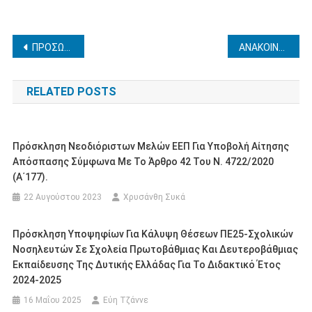
Πλοήγηση
ΠΡΟΣΩΡΙΝΟΣ ΑΞΙΟΛΟΓΙΚΟΣ ΠΙΝΑΚΑΣ ΥΠΟΨΗΦΙΩΝ ΓΙΑ ΤΗ ΘΕΣΗ ΥΠΕΥΘΥΝΟΥ ΣΧΟΛΙΚΩΝ ΔΡΑΣΤΗΡΙΟΤΗΤΩΝ Δ/ΝΣΗΣ Δ.Ε. ΗΛΕΙΑΣ
ΑΝΑΚΟΙΝΩΣΗ ΑΝΑΠΛΗΡΩΤΕΣ ΕΙΔΙΚΗΣ ΠΡΟΣΚΛΗΣΗΣ (6-11-2020)
άρθρων
RELATED POSTS
Πρόσκληση Νεοδιόριστων Μελών ΕΕΠ Για Υποβολή Αίτησης
Απόσπασης Σύμφωνα Με Το Άρθρο 42 Του Ν. 4722/2020
(Α΄177).
22 Αυγούστου 2023
Χρυσάνθη Συκά
Πρόσκληση Υποψηφίων Για Κάλυψη Θέσεων ΠΕ25-Σχολικών
Νοσηλευτών Σε Σχολεία Πρωτοβάθμιας Και Δευτεροβάθμιας
Εκπαίδευσης Της Δυτικής Ελλάδας Για Το Διδακτικό Έτος
2024-2025
16 Μαΐου 2025
Εύη Τζάννε