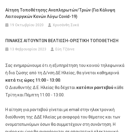
Αίτηση Τοποθέτησης Αναπληρωτών/τριών (για Κάλυψη
Λειτουργικών Κενών Λόγω Covid-19)
19 Οκτωβρίου 2020
Χρυσάνθη Συκά
ΠΙΝΑΚΕΣ ΑΙΤΟΥΝΤΩΝ ΒΕΛΤΙΩΣΗ-ΟΡΙΣΤΙΚΗ ΤΟΠΟΘΕΤΗΣΗ
13 Φεβρουαρίου 2023
Εύη Τζάννε
Σας ενημερώνουμε ότι η εξυπηρέτηση του κοινού τηλεφωνικά
ή δια ζώσης από τη Δ/νση ΔΕ Ηλείας, θα γίνεται καθημερινά
κατά τις ώρες 11:00 - 13:00
.
Ο Διευθυντής Δ.Ε. Ηλείας θα δέχεται
κατόπιν ραντεβού
κάθε
Τρίτη και Πέμπτη 11:00 - 13:00.
Η αίτηση για ραντεβού γίνεται με email στην ηλεκτρονική
διεύθυνση της ΔΔΕ Ηλείας με αναφορά του θέματος και των
ονοματεπωνύμων όσων θα συμμετέχουν στη συνάντηση. Η
ημέρα και ώρα θα αναφέρονται σε απαντητικό ηλεκτρονικό