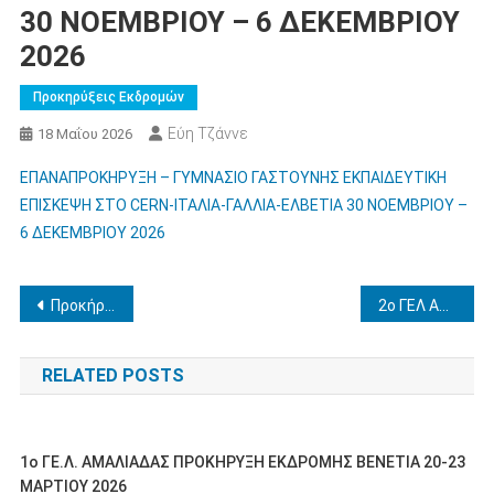
30 ΝΟΕΜΒΡΙΟΥ – 6 ΔΕΚΕΜΒΡΙΟΥ
2026
Προκηρύξεις Εκδρομών
Εύη Τζάννε
18 Μαΐου 2026
ΕΠΑΝΑΠΡΟΚΗΡΥΞΗ – ΓΥΜΝΑΣΙΟ ΓΑΣΤΟΥΝΗΣ ΕΚΠΑΙΔΕΥΤΙΚΗ
ΕΠΙΣΚΕΨΗ ΣΤΟ CERN-ΙΤΑΛΙΑ-ΓΑΛΛΙΑ-ΕΛΒΕΤΙΑ 30 ΝΟΕΜΒΡΙΟΥ –
6 ΔΕΚΕΜΒΡΙΟΥ 2026
Πλοήγηση
Προκήρυξη για τον καθορισμό διαδικασίας κατάταξης και επιλογής υποψηφίων εκπαιδευτικών για τη στελέχωση των Προτύπων Εκκλησιαστικών Σχολείων (Π.Ε.Σ.) του ν. 4823/2021 (Α΄ 136), όπως ισχύει
2ο ΓΕΛ ΑΜΑΛΙΑΔΑΣ- ΑΝΑΚΟΙΝΟΠΟΙΗΣΗ- ΕΚΠΑΙΔΕΥΤΙΚΗ ΜΕΤΑΚΙΝΗΣΗ ΜΑΑΣΤΡΙΧΤ-ΒΡΥΞΕΛΛΕΣ 19-11-2026 ΕΩΣ 27-11-2026
άρθρων
RELATED POSTS
1ο ΓΕ.Λ. ΑΜΑΛΙΑΔΑΣ ΠΡΟΚΗΡΥΞΗ ΕΚΔΡΟΜΗΣ ΒΕΝΕΤΙΑ 20-23
ΜΑΡΤΙΟΥ 2026