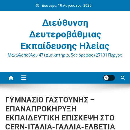
Μεταπηδήστε
Δευτέρα, 10 Αυγούστου, 2026
στο
περιεχόμενο
Διεύθυνση
Δευτεροβάθμιας
Εκπαίδευσης Ηλείας
Μανωλοπούλου 47 (Διοικητήριο, 5ος όροφος) 27131 Πύργος
ΓΥΜΝΑΣΙΟ ΓΑΣΤΟΥΝΗΣ –
ΕΠΑΝΑΠΡΟΚΗΡΥΞΗ
ΕΚΠΑΙΔΕΥΤΙΚΗ ΕΠΙΣΚΕΨΗ ΣΤΟ
CERN-ΙΤΑΛΙΑ-ΓΑΛΛΙΑ-ΕΛΒΕΤΙΑ