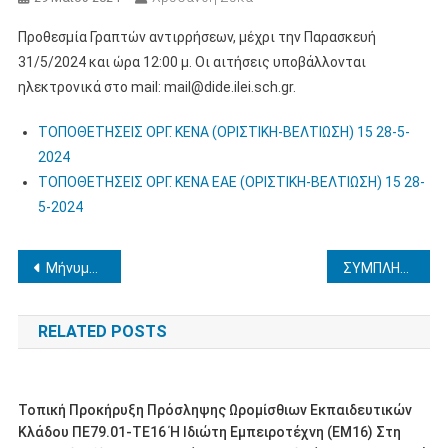
Προθεσμία Γραπτών αντιρρήσεων, μέχρι την Παρασκευή
31/5/2024 και ώρα 12:00 μ. Οι αιτήσεις υποβάλλονται
ηλεκτρονικά στο mail: mail@dide.ilei.sch.gr.
ΤΟΠΟΘΕΤΗΣΕΙΣ ΟΡΓ. ΚΕΝΑ (ΟΡΙΣΤΙΚΗ-ΒΕΛΤΙΩΣΗ) 15 28-5-
2024
ΤΟΠΟΘΕΤΗΣΕΙΣ ΟΡΓ. ΚΕΝΑ ΕΑΕ (ΟΡΙΣΤΙΚΗ-ΒΕΛΤΙΩΣΗ) 15 28-
5-2024
Πλοήγηση
Μήνυμα του Διευθυντή Δευτεροβάθμιας Εκπαίδευσης Ηλείας κ. Ανδρέα Ζέρβα
ΣΥΜΠΛΗΡΩΜΑΤΙΚEΣ ΑΙΤΗΣΕΙΣ- ΔΗΛΩΣΕΙΣ ΤΟΠΟΘΕΤΗΣΗΣ ΣΕ ΟΡΓΑΝΙΚΑ ΚΕΝΑ
άρθρων
RELATED POSTS
Τοπική Προκήρυξη Πρόσληψης Ωρομίσθιων Εκπαιδευτικών
Κλάδου ΠΕ79.01-ΤΕ16 Ή Ιδιώτη Εμπειροτέχνη (ΕΜ16) Στη