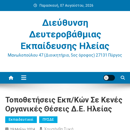
Μεταπηδήστε
Παρασκευή, 07 Αυγούστου, 2026
στο
περιεχόμενο
Διεύθυνση
Δευτεροβάθμιας
Εκπαίδευσης Ηλείας
Μανωλοπούλου 47 (Διοικητήριο, 5ος όροφος) 27131 Πύργος
Τοποθετήσεις Εκπ/κών Σε Κενές
Οργανικές Θέσεις Δ.Ε. Ηλείας
Εκπαιδευτικοί
ΠΥΣΔΕ
Χρυσάνθη Συκά
29 Μαΐου 2024