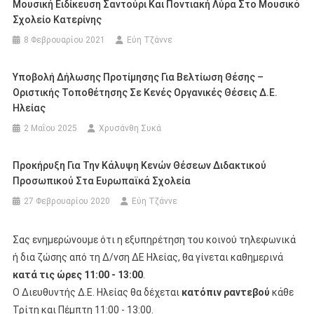
Μουσική Ειδίκευση Σαντούρι Και Ποντιακή Λύρα Στο Μουσικό
Σχολείο Κατερίνης
8 Φεβρουαρίου 2021
Εύη Τζάννε
Υποβολή Δήλωσης Προτίμησης Για Βελτίωση Θέσης –
Οριστικής Τοποθέτησης Σε Κενές Οργανικές Θέσεις Δ.Ε.
Ηλείας
2 Μαΐου 2025
Χρυσάνθη Συκά
Προκήρυξη Για Την Κάλυψη Κενών Θέσεων Διδακτικού
Προσωπικού Στα Ευρωπαϊκά Σχολεία
27 Φεβρουαρίου 2020
Εύη Τζάννε
Σας ενημερώνουμε ότι η εξυπηρέτηση του κοινού τηλεφωνικά
ή δια ζώσης από τη Δ/νση ΔΕ Ηλείας, θα γίνεται καθημερινά
κατά τις ώρες 11:00 - 13:00
.
Ο Διευθυντής Δ.Ε. Ηλείας θα δέχεται
κατόπιν ραντεβού
κάθε
Τρίτη και Πέμπτη 11:00 - 13:00.