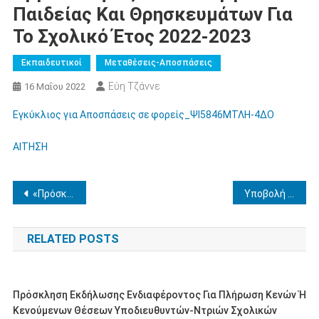
Παιδείας Και Θρησκευμάτων Για
Το Σχολικό Έτος 2022-2023
Εκπαιδευτικοί
Μεταθέσεις-Αποσπάσεις
Εύη Τζάννε
16 Μαΐου 2022
Εγκύκλιος για Αποσπάσεις σε φορείς_ΨΙ5846ΜΤΛΗ-4ΔΟ
ΑΙΤΗΣΗ
Πλοήγηση
«Πρόσκληση εκδήλωσης ενδιαφέροντος για την απόσπαση τριών (3) εκπ/κών κλ. ΠΕ78, στο Γραφείο Νομικής Υποστήριξης της Αυτοτελούς Διεύθυνσης Διοικητικής, Οικονομικής και Παιδαγωγικής Υποστήριξης της Περιφερειακής Δ/νσης Α/θμιας και Β/θμιας Εκπ/σης Ιονίων Νήσων
Υποβολή Αιτήσεων Πιστοποίησης A’ Επιπέδου ΤΠΕ
άρθρων
RELATED POSTS
Πρόσκληση Εκδήλωσης Ενδιαφέροντος Για Πλήρωση Κενών Ή
Κενούμενων Θέσεων Υποδιευθυντών-Ντριών Σχολικών