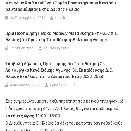
Μονάδων Και Υπευθύνου Τομέα Εργαστηριακού Κέντρου
Δευτεροβάθμιας Εκπαίδευσης Ηλείας
23 Σεπτεμβρίου 2019
diaxeir
Οριστικοποίηση Πίνακα Μορίων Μετάθεσης Εκπ/κών Δ.Ε.
Ηλείας (για Οριστική Τοποθέτηση-Βελτίωση Θέσης)
12 Μαΐου 2025
Χρυσάνθη Συκά
Υποβολή Δήλωσης Προτίμησης Για Τοποθέτηση Σε
Λειτουργικά Κενά Ειδικής Αγωγής Και Εκπαίδευσης Δ.Ε.
Ηλείας Εκπ/κών Για Το Διδακτικό Έτος 2022-2023
4 Αυγούστου 2022
Χρυσάνθη Συκά
Σας ενημερώνουμε ότι η εξυπηρέτηση του κοινού τηλεφωνικά
ή δια ζώσης από τη Δ/νση ΔΕ Ηλείας, θα γίνεται καθημερινά
κατά τις ώρες 11:00 - 13:00
.
Ο Διευθυντής Δ.Ε. Ηλείας θα δέχεται
κατόπιν ραντεβού
κάθε
Τρίτη και Πέμπτη 11:00 - 13:00.