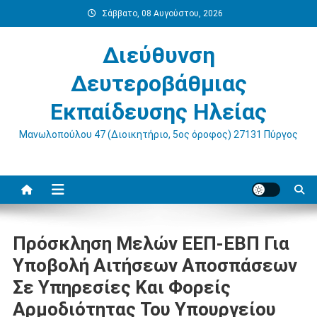
Μεταπηδήστε
Σάββατο, 08 Αυγούστου, 2026
στο
περιεχόμενο
Διεύθυνση
Δευτεροβάθμιας
Εκπαίδευσης Ηλείας
Μανωλοπούλου 47 (Διοικητήριο, 5ος όροφος) 27131 Πύργος
Πρόσκληση Μελών ΕΕΠ-ΕΒΠ Για
Υποβολή Αιτήσεων Αποσπάσεων
Σε Υπηρεσίες Και Φορείς
Αρμοδιότητας Του Υπουργείου