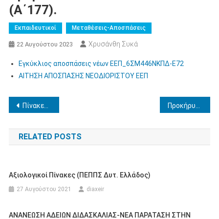
(Α΄177).
Εκπαιδευτικοί
Μεταθέσεις-Αποσπάσεις
Χρυσάνθη Συκά
22 Αυγούστου 2023
Εγκύκλιος αποσπάσεις νέων ΕΕΠ_6ΣΜ446ΝΚΠΔ-Ε72
ΑΙΤΗΣΗ ΑΠΟΣΠΑΣΗΣ ΝΕΟΔΙΟΡΙΣΤΟΥ ΕΕΠ
Πλοήγηση
Πίνακες δεκτών/μη δεκτών υποψηφίων στη διαδικασία επιλογής πλήρωσης κενών θέσεων Δ/ντών σχολικών μονάδων Δ.Ε. Ηλείας
Προκήρυξη Εξετάσεων για τη λήψη του Κρατικού Πιστοποιητικού Γλωσσομάθειας Β’ εξεταστικής περιόδου 2023
άρθρων
RELATED POSTS
Αξιολογικοί Πίνακες (ΠΕΠΠΣ Δυτ. Ελλάδος)
27 Αυγούστου 2021
diaxeir
ΑΝΑΝΕΩΣΗ ΑΔΕΙΩΝ ΔΙΔΑΣΚΑΛΙΑΣ-ΝΕΑ ΠΑΡΑΤΑΣΗ ΣΤΗΝ