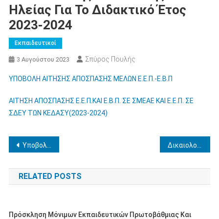
Ηλείας Για Το Διδακτικό Έτος
2023-2024
Εκπαιδευτικοί
Σπύρος Πουλής
3 Αυγούστου 2023
ΥΠΟΒΟΛΗ ΑΙΤΗΣΗΣ ΑΠΟΣΠΑΣΗΣ ΜΕΛΩΝ Ε.Ε.Π.-Ε.Β.Π
ΑΙΤΗΣΗ ΑΠΟΣΠΑΣΗΣ Ε.Ε.Π.ΚΑΙ Ε.Β.Π. ΣΕ ΣΜΕΑΕ ΚΑΙ Ε.Ε.Π. ΣΕ
ΣΔΕΥ ΤΩΝ ΚΕΔΑΣΥ(2023-2024)
Πλοήγηση
Υποβολή ενστάσεων κατά των αποφάσεων αποσπάσεων εκπαιδευτικών, επανεξετάσεις και ανακλήσεις.
Δικαιολογητικά νεοδιόριστων 2023
άρθρων
RELATED POSTS
Πρόσκληση Μόνιμων Εκπαιδευτικών Πρωτοβάθμιας Και