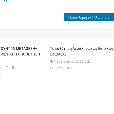
0ΙΧ)
Πρόσκληση εκδήλωσης ενδιαφέροντος για την απόσπαση εκπαιδευτικών κλάδου ΠΕ78-Κοινωνικών Επιστημών, με πτυχίο Τμήματος Νομικής Α.Ε.Ι., στο Γραφείο Νομικής Υποστήριξης της Αυτοτελούς Διεύθυνσης Διοικητικής, Οικονομικής και Παιδαγωγικής Υποστήριξης της Περιφερειακής Διεύθυνσης Α/θμιας & Δ/θμιας Εκπαίδευσης Θεσσαλίας
ΙΤΟΥΝΤΩΝ ΜΕΤΑΘΕΣΗ–
Τοποθέτηση Αναπληρωτών Εκπ/κών
ΟΡΙΣΤΙΚΗ ΤΟΠΟΘΕΤΗΣΗ
Σε ΣΜΕΑΕ
3 Σεπτεμβρίου 2020
 2022
Χρυσάνθη Συκά
ς