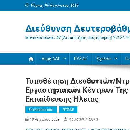
Μεταπηδήστε
Πέμπτη, 06 Αυγούστου, 2026
στο
περιεχόμενο
Διεύθυνση Δευτεροβάθμ
Μανωλοπούλου 47 (Διοικητήριο, 5ος όροφος) 27131 Π
Δομή ΔΔΕ
ΠΥΣΔΕ
Σχολεία
Εκ
Τοποθέτηση Διευθυντών/ντρ
Εργαστηριακών Κέντρων Της
Εκπαίδευσης Ηλείας
Εκπαιδευτικοί
ΠΥΣΔΕ
Χρυσάνθη Συκά
19 Απριλίου 2023