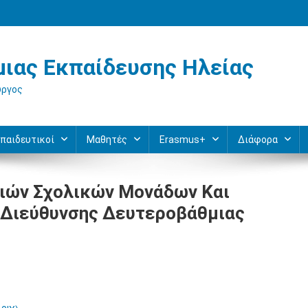
ιας Εκπαίδευσης Ηλείας
ύργος
παιδευτικοί
Μαθητές
Erasmus+
Διάφορα
ιών Σχολικών Μονάδων Και
 Διεύθυνσης Δευτεροβάθμιας