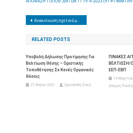
ΑΠΟΦΑΣΗ ΤΟΠΟΘ. ΔΝΤΩΝ 11 19-4-2023 (9ΤΨ146ΜΤΛΗ-
Πλοήγηση
Ανακοίνωση σχετικά με την υποβολή δήλωσης επιλογής σχολικών μονάδων από υποψήφιους διευθυντές
άρθρων
RELATED POSTS
Υποβολή Δήλωσης Προτίμησης Για
ΠΙΝΑΚΕΣ Α
Βελτίωση Θέσης – Οριστικής
ΒΕΛΤΙΩΣΗ/
Τοποθέτησης Σε Κενές Οργανικές
ΕΕΠ-ΕΒΠ
Θέσεις
14 Μαρτίου
27 Μαΐου 2021
Χρυσάνθη Συκά
Σπύρος Πουλή