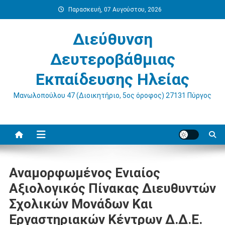
Μεταπηδήστε
Παρασκευή, 07 Αυγούστου, 2026
στο
περιεχόμενο
Διεύθυνση
Δευτεροβάθμιας
Εκπαίδευσης Ηλείας
Μανωλοπούλου 47 (Διοικητήριο, 5ος όροφος) 27131 Πύργος
Αναμορφωμένος Ενιαίος
Αξιολογικός Πίνακας Διευθυντών
Σχολικών Μονάδων Και
Εργαστηριακών Κέντρων Δ.Δ.Ε.