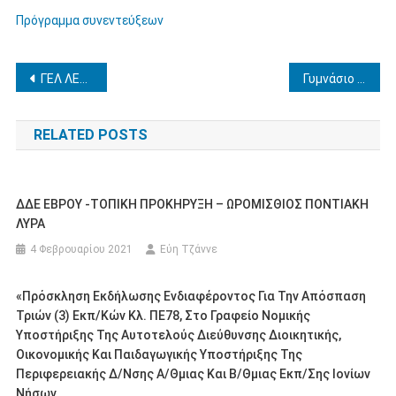
Πρόγραμμα συνεντεύξεων
Πλοήγηση
ΓΕΛ ΛΕΧΑΙΝΩΝ ΚΑΙ ΓΕΛ ΖΑΧΑΡΩΣ ΜΟΝΟΗΜΕΡΗ ΕΚΠΑΙΔΕΥΤΙΚΗ ΕΠΙΣΚΕΨΗ ΣΤΟ ΚΕΠΕΑ ΜΕΣΟΛΟΓΓΙΟΥ ΣΤΙΣ 05-04-2023 ΕΠΑΝΑΠΡΟΚΗΡΥΞΗ.
Γυμνάσιο Μακρισίων, Γυμνάσιο-Λ.Τ. Βασιλακίου, Τριήμερη εκπαιδευτική επίσκεψη στα Ιωάννινα, 06-04-2023 έως 08-04-2023 (ανακοινοποίηση ως προς την ημερομηνία)
άρθρων
RELATED POSTS
ΔΔΕ ΕΒΡΟΥ -ΤΟΠΙΚΗ ΠΡΟΚΗΡΥΞΗ – ΩΡΟΜΙΣΘΙΟΣ ΠΟΝΤΙΑΚΗ
ΛΥΡΑ
4 Φεβρουαρίου 2021
Εύη Τζάννε
«Πρόσκληση Εκδήλωσης Ενδιαφέροντος Για Την Απόσπαση
Τριών (3) Εκπ/κών Κλ. ΠΕ78, Στο Γραφείο Νομικής
Υποστήριξης Της Αυτοτελούς Διεύθυνσης Διοικητικής,
Οικονομικής Και Παιδαγωγικής Υποστήριξης Της
Περιφερειακής Δ/νσης Α/θμιας Και Β/θμιας Εκπ/σης Ιονίων
Νήσων