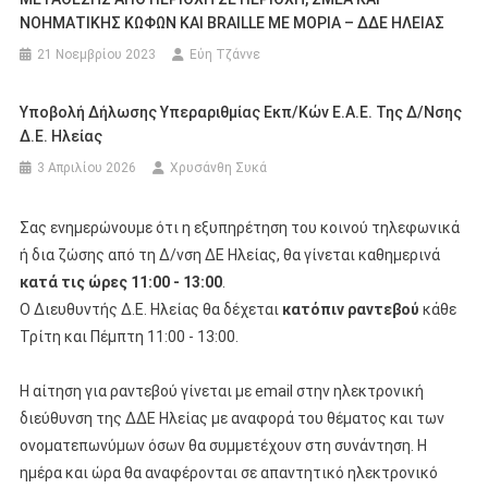
ΝΟΗΜΑΤΙΚΗΣ ΚΩΦΩΝ ΚΑΙ BRAILLE ΜΕ ΜΟΡΙΑ – ΔΔΕ ΗΛΕΙΑΣ
21 Νοεμβρίου 2023
Εύη Τζάννε
Υποβολή Δήλωσης Υπεραριθμίας Εκπ/κών Ε.Α.Ε. Της Δ/νσης
Δ.Ε. Ηλείας
3 Απριλίου 2026
Χρυσάνθη Συκά
Σας ενημερώνουμε ότι η εξυπηρέτηση του κοινού τηλεφωνικά
ή δια ζώσης από τη Δ/νση ΔΕ Ηλείας, θα γίνεται καθημερινά
κατά τις ώρες 11:00 - 13:00
.
Ο Διευθυντής Δ.Ε. Ηλείας θα δέχεται
κατόπιν ραντεβού
κάθε
Τρίτη και Πέμπτη 11:00 - 13:00.
Η αίτηση για ραντεβού γίνεται με email στην ηλεκτρονική
διεύθυνση της ΔΔΕ Ηλείας με αναφορά του θέματος και των
ονοματεπωνύμων όσων θα συμμετέχουν στη συνάντηση. Η
ημέρα και ώρα θα αναφέρονται σε απαντητικό ηλεκτρονικό