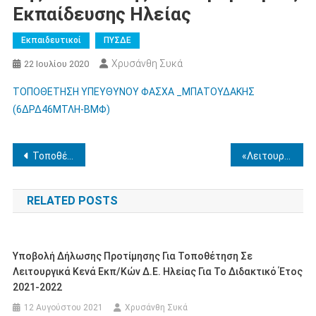
Εκπαίδευσης Ηλείας
Εκπαιδευτικοί
ΠΥΣΔΕ
Χρυσάνθη Συκά
22 Ιουλίου 2020
ΤΟΠΟΘΕΤΗΣΗ ΥΠΕΥΘΥΝΟΥ ΦΑΣΧΑ _ΜΠΑΤΟΥΔΑΚΗΣ
(6ΔΡΔ46ΜΤΛΗ-ΒΜΦ)
Πλοήγηση
Τοποθέτηση εκπ/κού σε κενή οργανική θέση ΣΜΕΑΕ Δ.Ε. Ηλείας
«Λειτουργία Τμημάτων του Προπαρασκευαστικού Προγράμματος Πιστοποίησης Αποφοίτων των Φάσεων A΄, Β΄ και Γ’ του “Μεταλυκειακού Έτους-Τάξης Μαθητείας” των ΕΠΑ.Λ. στην Π.Δ.Ε. Δυτικής Ελλάδας για την 2η Περίοδο»
άρθρων
RELATED POSTS
Υποβολή Δήλωσης Προτίμησης Για Τοποθέτηση Σε
Λειτουργικά Κενά Εκπ/κών Δ.Ε. Ηλείας Για Το Διδακτικό Έτος
2021-2022
12 Αυγούστου 2021
Χρυσάνθη Συκά