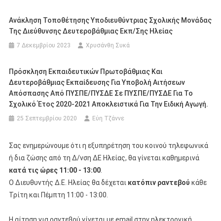
Ανάκληση Τοποθέτησης Υποδιευθύντριας Σχολικής Μονάδας
Της Διεύθυνσης Δευτεροβάθμιας Εκπ/σης Ηλείας
7 Δεκεμβρίου 2023
Χρυσάνθη Συκά
Πρόσκληση Εκπαιδευτικών Πρωτοβάθμιας Και
Δευτεροβάθμιας Εκπαίδευσης Για Υποβολή Αιτήσεων
Απόσπασης Από ΠΥΣΠΕ/ΠΥΣΔΕ Σε ΠΥΣΠΕ/ΠΥΣΔΕ Για Το
Σχολικό Έτος 2020-2021 Αποκλειστικά Για Την Ειδική Αγωγή.
25 Σεπτεμβρίου 2020
Εύη Τζάννε
Σας ενημερώνουμε ότι η εξυπηρέτηση του κοινού τηλεφωνικά
ή δια ζώσης από τη Δ/νση ΔΕ Ηλείας, θα γίνεται καθημερινά
κατά τις ώρες 11:00 - 13:00
.
Ο Διευθυντής Δ.Ε. Ηλείας θα δέχεται
κατόπιν ραντεβού
κάθε
Τρίτη και Πέμπτη 11:00 - 13:00.
Η αίτηση για ραντεβού γίνεται με email στην ηλεκτρονική