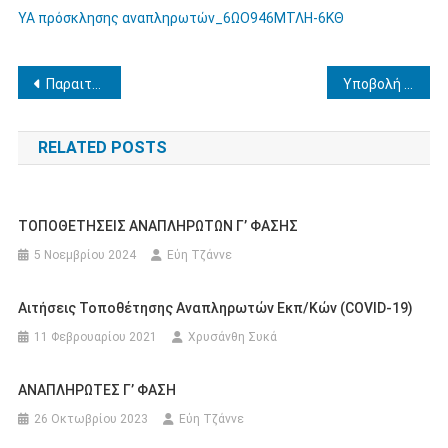
ΥΑ πρόσκλησης αναπληρωτών_6ΩΟ946ΜΤΛΗ-6ΚΘ
Πλοήγηση
Παραιτήσεις των εκπαιδευτικών Πρωτοβάθμιας και Δευτεροβάθμιας Εκπαίδευσης
Υποβολή Αίτησης-Δήλωσης για συμμετοχή στις Πανελλαδικές Εξετάσεις ΓΕΛ 2020
άρθρων
RELATED POSTS
ΤΟΠΟΘΕΤΗΣΕΙΣ ΑΝΑΠΛΗΡΩΤΩΝ Γ’ ΦΑΣΗΣ
5 Νοεμβρίου 2024
Εύη Τζάννε
Αιτήσεις Τοποθέτησης Αναπληρωτών Εκπ/κών (COVID-19)
11 Φεβρουαρίου 2021
Χρυσάνθη Συκά
ΑΝΑΠΛΗΡΩΤΕΣ Γ’ ΦΑΣΗ
26 Οκτωβρίου 2023
Εύη Τζάννε