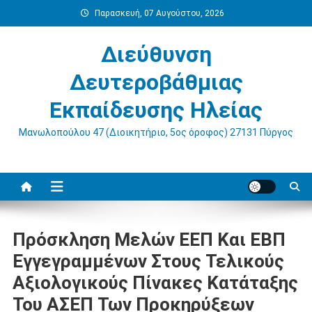
Μεταπηδήστε
Παρασκευή, 07 Αυγούστου, 2026
στο
περιεχόμενο
Διεύθυνση
Δευτεροβάθμιας
Εκπαίδευσης Ηλείας
Μανωλοπούλου 47 (Διοικητήριο, 5ος όροφος) 27131 Πύργος
Πρόσκληση Μελών ΕΕΠ Και ΕΒΠ
Εγγεγραμμένων Στους Τελικούς
Αξιολογικούς Πίνακες Κατάταξης
Του ΑΣΕΠ Των Προκηρύξεων