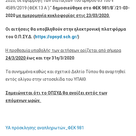
2020, σε εφαρμογή των διατάξεων του άρθρου 63 του ν.
4589/2019 (ΦΕΚ 13 Α΄).”
δημοσιεύθηκε στο ΦΕΚ 981/Β΄/21-03-
2020
με ημερομηνία κυκλοφορίας στις 23/03/2020.
Οι αιτήσεις θα υποβληθούν στην ηλεκτρονική πλατφόρμα
του Ο.Π.ΣΥ.Δ. (
https://opsyd.sch.gr/
)
Η προθεσμία υποβολής των αιτήσεων ορίζεται από σήμερα
24/3/2020
έως και την 31η/3/2020
.
Τα συνημμένα καθώς και σχετικό Δελτίο Τύπου θα αναρτηθεί
εντός ολίγου στην ιστοσελίδα του ΥΠΑΙΘ.
Σημειώνεται ότι το ΟΠΣΥΔ θα ανοίξει εντός των
επόμενων ωρών.
ΥΑ πρόσκλησης αναπληρωτών_ΦΕΚ 981