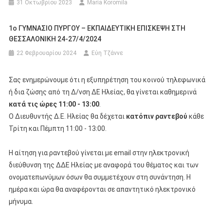
31 Οκτωβρίου 2023
Maria Koromila
1ο ΓΥΜΝΑΣΙΟ ΠΥΡΓΟΥ – ΕΚΠΑΙΔΕΥΤΙΚΗ ΕΠΙΣΚΕΨΗ ΣΤΗ
ΘΕΣΣΑΛΟΝΙΚΗ 24-27/4/2024
22 Φεβρουαρίου 2024
Εύη Τζάννε
Σας ενημερώνουμε ότι η εξυπηρέτηση του κοινού τηλεφωνικά
ή δια ζώσης από τη Δ/νση ΔΕ Ηλείας, θα γίνεται καθημερινά
κατά τις ώρες 11:00 - 13:00
.
Ο Διευθυντής Δ.Ε. Ηλείας θα δέχεται
κατόπιν ραντεβού
κάθε
Τρίτη και Πέμπτη 11:00 - 13:00.
Η αίτηση για ραντεβού γίνεται με email στην ηλεκτρονική
διεύθυνση της ΔΔΕ Ηλείας με αναφορά του θέματος και των
ονοματεπωνύμων όσων θα συμμετέχουν στη συνάντηση. Η
ημέρα και ώρα θα αναφέρονται σε απαντητικό ηλεκτρονικό
μήνυμα.