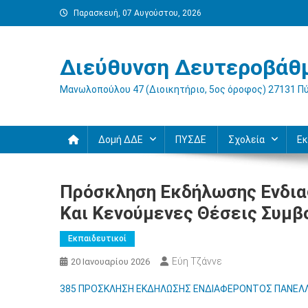
Μεταπηδήστε
Παρασκευή, 07 Αυγούστου, 2026
στο
περιεχόμενο
Διεύθυνση Δευτεροβάθμ
Μανωλοπούλου 47 (Διοικητήριο, 5ος όροφος) 27131 Π
Δομή ΔΔΕ
ΠΥΣΔΕ
Σχολεία
Εκ
Πρόσκληση Εκδήλωσης Ενδια
Και Κενούμενες Θέσεις Συμ
Εκπαιδευτικοί
Εύη Τζάννε
20 Ιανουαρίου 2026
385 ΠΡΟΣΚΛΗΣΗ ΕΚΔΗΛΩΣΗΣ ΕΝΔΙΑΦΕΡΟΝΤΟΣ ΠΑΝΕΛ