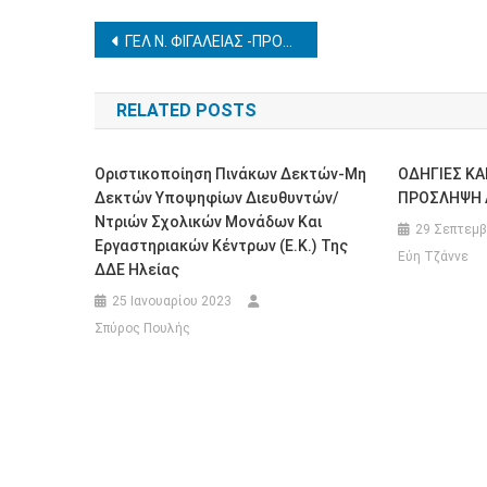
Πλοήγηση
ΓΕΛ Ν. ΦΙΓΑΛΕΙΑΣ -ΠΡΟΚΗΡΥΞΗ ΕΚΔΡΟΜΗΣ ΣΤΑ ΤΡΙΚΑΛΑ 1 έως 4-3-2026
άρθρων
RELATED POSTS
Οριστικοποίηση Πινάκων Δεκτών-Μη
ΟΔΗΓΙΕΣ ΚΑ
Δεκτών Υποψηφίων Διευθυντών/
ΠΡΟΣΛΗΨΗ 
Ντριών Σχολικών Μονάδων Και
29 Σεπτεμβ
Εργαστηριακών Κέντρων (Ε.Κ.) Της
Εύη Τζάννε
ΔΔΕ Ηλείας
25 Ιανουαρίου 2023
Σπύρος Πουλής