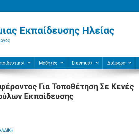
ιας Εκπαίδευσης Ηλείας
ύργος
παιδευτικοί
Μαθητές
Erasmus+
Διάφορα
φέροντος Για Τοποθέτηση Σε Κενές
βούλων Εκπαίδευσης
ΛΑΔΙΚΗ