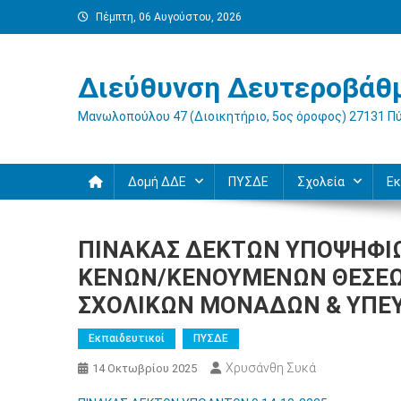
Μεταπηδήστε
Πέμπτη, 06 Αυγούστου, 2026
στο
περιεχόμενο
Διεύθυνση Δευτεροβάθμ
Μανωλοπούλου 47 (Διοικητήριο, 5ος όροφος) 27131 Π
Δομή ΔΔΕ
ΠΥΣΔΕ
Σχολεία
Εκ
ΠΙΝΑΚΑΣ ΔΕΚΤΩΝ ΥΠΟΨΗΦΙΩ
ΚΕΝΩΝ/ΚΕΝΟΥΜΕΝΩΝ ΘΕΣΕΩ
ΣΧΟΛΙΚΩΝ ΜΟΝΑΔΩΝ & ΥΠΕΥΘ
Εκπαιδευτικοί
ΠΥΣΔΕ
Χρυσάνθη Συκά
14 Οκτωβρίου 2025