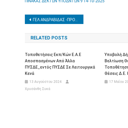
ΠΙΝΑΚΑΣ ΔΕΚΤΩΝ ΥΠΟΔΝΤΩΝ 9 14-10-2025
Πλοήγηση
ΓΕΛ ΑΝΔΡΑΒΙΔΑΣ -ΠΡΟΣΚΛΗΣΗ ΕΚΔΗΛΩΣΗΣ ΕΝΔΙΑΦΕΡΟΝΤΟΣ ΓΙΑ ΔΙΔΑΚΤΙΚΗ ΕΠΙΣΚΕΨΗ ΤΗΣ Β ‘ ΛΥΚΕΙΟΥ ΣΤΗΝ ΑΘΗΝΑ
άρθρων
RELATED POSTS
Τοποθετήσεις Εκπ/κών Ε.Α.Ε
Υποβολή Δή
Αποσπασμένων Από Άλλα
Βελτίωση Θέ
ΠΥΣΔΕ_εντός ΠΥΣΔΕ Σε Λειτουργικά
Τοποθέτηση
Κενά
Θέσεις Δ.Ε.
13 Αυγούστου 2024
17 Μαΐου 2
Χρυσάνθη Συκά