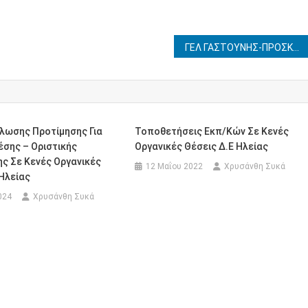
ΓΕΛ ΓΑΣΤΟΥΝΗΣ-ΠΡΟΣΚΛΗΣΗ ΕΚΔΗΛΩΣΗΣ ΕΝΔΙΑΦΕΡΟΝΤΟΣ ΓΙΑ ΕΚΠΑΙΔΕΥΤΙΚΗ ΕΚΔΡΟΜΗ ΣΤΗ ΘΕΣΣΑΛΟΝΙΚΗ 15-19 ΔΕΚΕΜΒΡΙΟΥ 2025
λωσης Προτίμησης Για
Τοποθετήσεις Εκπ/κών Σε Κενές
σης – Οριστικής
Οργανικές Θέσεις Δ.Ε Ηλείας
ς Σε Κενές Οργανικές
12 Μαΐου 2022
Χρυσάνθη Συκά
 Ηλείας
024
Χρυσάνθη Συκά