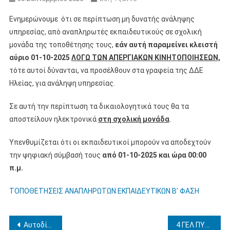
Ενημερώνουμε ότι σε περίπτωση μη δυνατής ανάληψης
υπηρεσίας, από αναπληρωτές εκπαιδευτικούς σε σχολική
μονάδα της τοποθέτησης τους,
εάν αυτή παραμείνει κλειστή
αύριο 01-10-2025
ΛΟΓΩ ΤΩΝ ΑΠΕΡΓΙΑΚΩΝ ΚΙΝΗΤΟΠΟΙΗΣΕΩΝ,
τότε αυτοί δύνανται, να προσέλθουν στα γραφεία της ΔΔΕ
Ηλείας, για ανάληψη υπηρεσίας.
Σε αυτή την περίπτωση τα δικαιολογητικά τους θα τα
αποστείλουν ηλεκτρονικά
στη σχολική μονάδα
.
Υπενθυμίζεται ότι οι εκπαιδευτικοί μπορούν να αποδεχτούν
την ψηφιακή σύμβασή τους
από 01-10-2025 και ώρα 00:00
π.μ.
ΤΟΠΟΘΕΤΗΣΕΙΣ ΑΝΑΠΛΗΡΩΤΩΝ ΕΚΠΑΙΔΕΥΤΙΚΩΝ Β’ ΦΑΣΗ
Πλοήγηση
Αυτοδίκαιη Απαλλαγή Υπευθύνου Τομέα Ε.Κ από τα καθήκοντά της
4 ΓΕΛ ΠΥΡΓΟΥ ΕΠΑΝΑΠΡΟΚΗΡΥΞΗ ΔΙΗΜΕΡΗΣ ΕΚΠΑΙΔΕΥΤΙΚΗΣ ΕΠΙΣΚΕΨΗΣ ΣΤΗ ΒΟΥΛΗ ΤΩΝ ΕΛΛΗΝΩΝ