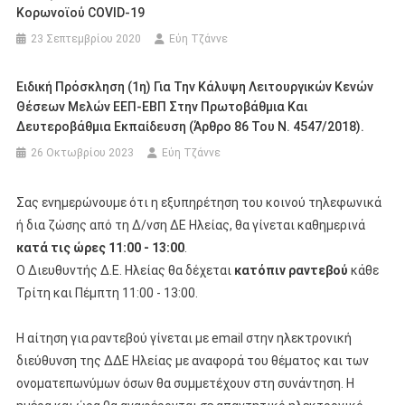
Κορωνοϊού COVID-19
23 Σεπτεμβρίου 2020
Εύη Τζάννε
Ειδική Πρόσκληση (1η) Για Την Κάλυψη Λειτουργικών Κενών
Θέσεων Μελών ΕΕΠ-ΕΒΠ Στην Πρωτοβάθμια Και
Δευτεροβάθμια Εκπαίδευση (άρθρο 86 Του Ν. 4547/2018).
26 Οκτωβρίου 2023
Εύη Τζάννε
Σας ενημερώνουμε ότι η εξυπηρέτηση του κοινού τηλεφωνικά
ή δια ζώσης από τη Δ/νση ΔΕ Ηλείας, θα γίνεται καθημερινά
κατά τις ώρες 11:00 - 13:00
.
Ο Διευθυντής Δ.Ε. Ηλείας θα δέχεται
κατόπιν ραντεβού
κάθε
Τρίτη και Πέμπτη 11:00 - 13:00.
Η αίτηση για ραντεβού γίνεται με email στην ηλεκτρονική
διεύθυνση της ΔΔΕ Ηλείας με αναφορά του θέματος και των
ονοματεπωνύμων όσων θα συμμετέχουν στη συνάντηση. Η