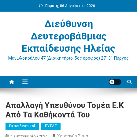
Μεταπηδήστε
Πέμπτη, 06 Αυγούστου, 2026
στο
περιεχόμενο
Διεύθυνση
Δευτεροβάθμιας
Εκπαίδευσης Ηλείας
Μανωλοπούλου 47 (Διοικητήριο, 5ος όροφος) 27131 Πύργος
Απαλλαγή Υπευθύνου Τομέα Ε.Κ
Από Τα Καθήκοντά Του
Εκπαιδευτικοί
ΠΥΣΔΕ
Χρυσάνθη Συκά
4 Σεπτεμβρίου 2024