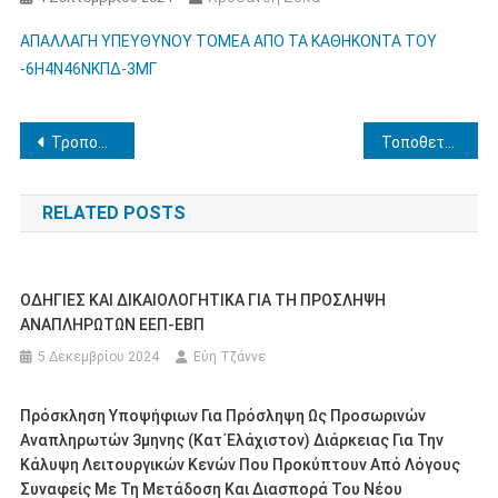
ΑΠΑΛΛΑΓΗ ΥΠΕΥΘΥΝΟΥ ΤΟΜΕΑ ΑΠΟ ΤΑ ΚΑΘΗΚΟΝΤΑ ΤΟΥ
-6Η4Ν46ΝΚΠΔ-3ΜΓ
Πλοήγηση
Τροποποίηση αποσπάσεων εκπ/κών εντός ΠΥΣΔΕ-άλλο ΠΥΣΔΕ-Νέες αποσπάσεις
Τοποθετήσεις αναπληρωτών εκπ/κών Δ.Ε. Ηλείας (Α΄ φάση 2-9-2024)
άρθρων
RELATED POSTS
ΟΔΗΓΙΕΣ ΚΑΙ ΔΙΚΑΙΟΛΟΓΗΤΙΚΑ ΓΙΑ ΤΗ ΠΡΟΣΛΗΨΗ
ΑΝΑΠΛΗΡΩΤΩΝ ΕΕΠ-ΕΒΠ
5 Δεκεμβρίου 2024
Εύη Τζάννε
Πρόσκληση Υποψήφιων Για Πρόσληψη Ως Προσωρινών
Αναπληρωτών 3μηνης (κατ΄ελάχιστον) Διάρκειας Για Την
Κάλυψη Λειτουργικών Κενών Που Προκύπτουν Από Λόγους
Συναφείς Με Τη Μετάδοση Και Διασπορά Του Νέου