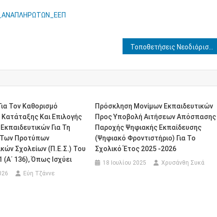
Δ_ΑΝΑΠΛΗΡΩΤΩΝ_ΕΕΠ
Τοποθετήσεις Νεοδιόριστων εκπ/κών (Γενικής) σε λειτουργικά κενά Δ.Ε Ηλείας
ια Τον Καθορισμό
Πρόσκληση Μονίμων Εκπαιδευτικών
 Κατάταξης Και Επιλογής
Προς Υποβολή Αιτήσεων Απόσπασης
Εκπαιδευτικών Για Τη
Παροχής Ψηφιακής Εκπαίδευσης
 Των Προτύπων
(Ψηφιακό Φροντιστήριο) Για Το
κών Σχολείων (Π.Ε.Σ.) Του
Σχολικό Έτος 2025 -2026
 (Α΄ 136), Όπως Ισχύει
18 Ιουλίου 2025
Χρυσάνθη Συκά
026
Εύη Τζάννε