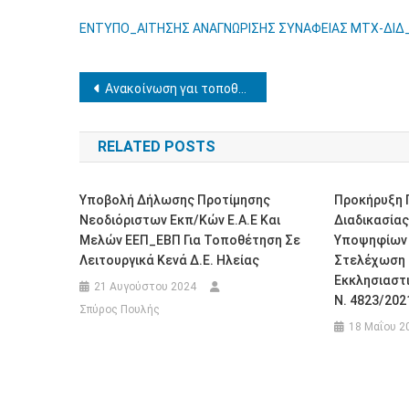
ΕΝΤΥΠΟ_ΑΙΤΗΣΗΣ ΑΝΑΓΝΩΡΙΣΗΣ ΣΥΝΑΦΕΙΑΣ ΜΤΧ-ΔΙ
Πλοήγηση
Ανακοίνωση γαι τοποθετήσεις νεοδιόριστων εκπ/κών
άρθρων
RELATED POSTS
Υποβολή Δήλωσης Προτίμησης
Προκήρυξη Γ
Νεοδιόριστων Εκπ/κών Ε.Α.Ε Και
Διαδικασίας
Μελών ΕΕΠ_ΕΒΠ Για Τοποθέτηση Σε
Υποψηφίων 
Λειτουργικά Κενά Δ.Ε. Ηλείας
Στελέχωση
Εκκλησιαστι
21 Αυγούστου 2024
Ν. 4823/2021
Σπύρος Πουλής
18 Μαΐου 2