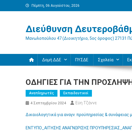
Μεταπηδήστε
Πέμπτη, 06 Αυγούστου, 2026
στο
περιεχόμενο
Διεύθυνση Δευτεροβάθμ
Μανωλοπούλου 47 (Διοικητήριο, 5ος όροφος) 27131 Π
Δομή ΔΔΕ
ΠΥΣΔΕ
Σχολεία
Εκ
ΟΔΗΓΙΕΣ ΓΙΑ ΤΗΝ ΠΡΟΣΛΗΨ
Αναπληρωτές
Εκπαιδευτικοί
Εύη Τζάννε
4 Σεπτεμβρίου 2024
Δικαιολογητικά για αναγν. προϋπηρεσίας & συνάφειας
ΕΝΤΥΠΟ_ΑΙΤΗΣΗΣ ΑΝΑΓΝΩΡΙΣΗΣ ΠΡΟΥΠΗΡΕΣΙΑΣ_ΑΝΑ