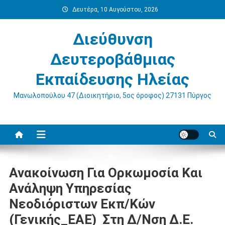
Μεταπηδήστε
Δευτέρα, 10 Αυγούστου, 2026
στο
περιεχόμενο
Διεύθυνση
Δευτεροβάθμιας
Εκπαίδευσης Ηλείας
Μανωλοπούλου 47 (Διοικητήριο, 5ος όροφος) 27131 Πύργος
Ανακοίνωση Για Ορκωμοσία Και
Ανάληψη Υπηρεσίας
Νεοδιόριστων Εκπ/κών
(Γενικής_ΕΑΕ) Στη Δ/νση Δ.Ε.