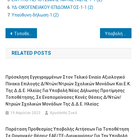
ΥΔ-ΟΙΚΟΓΕΝΕΙΑΚΟΥ-ΕΠΙΔΟΜΑΤΟΣ-1-1 (2)
Υπεύθυνη-δήλωση-1 (2)
Πλοήγηση
Τοποθετήσεις Νεοδιόριστων εκπ/κών ΕΑΕ σε λειτουργικά κενά Δ.Ε. Ηλείας
Υποβολή δήλωσης προτίμησης νεοδιόριστων εκπ/κών Γενικής και Ε.Α.Ε, για Τοποθέτηση σε λειτουργικά κενά Δ.Ε. Ηλείας
άρθρων
RELATED POSTS
Πρόσκληση Εγγεγραμμένων Στον Τελικό Ενιαίο Αξιολογικό
Πίνακα Επιλογής Δ/ντών/ντριών Σχολικών Μονάδων Και Ε.Κ.
Της Δ.Δ.Ε. Ηλείας Για Υποβολή Νέας Δήλωσης Προτίμησης
Τοποθέτησης, Σε Εναπομείνασες Κενές Θέσεις Δ/ντών/
Ντριών Σχολικών Μονάδων Της Δ.Δ.Ε. Ηλείας
19 Απριλίου 2023
Χρυσάνθη Συκά
Παράταση Προθεσμίας Υποβολής Αιτήσεων Για Τοποθέτηση
Σε Οργανικές Θέσεις EAE/ΤΕ-Διευκρινίσεις Για Την Υποβολή