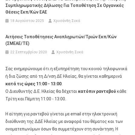
Συμπληρωματικής Δήλωσης Για Τοποθέτηση Σε Οργανικές
Θέσεις Εκπ/κών ΕΑΕ
18 Αυγούστου 2025
Χρυσάνθη Συκά
Αιτήσεις Τοποθέτησεις Αναπληρωτών/τριών Εκπ/κών
(ΣΜΕΑΕ/ΤΕ)
22 Σεπτεμβρίου 2020
Χρυσάνθη Συκά
Σας ενημερώνουμε ότι η εξυπηρέτηση του κοινού τηλεφωνικά
ή δια ζώσης από τη Δ/νση ΔΕ Ηλείας, θα γίνεται καθημερινά
κατά τις ώρες 11:00 - 13:00
.
Ο Διευθυντής Δ.Ε. Ηλείας θα δέχεται
κατόπιν ραντεβού
κάθε
Τρίτη και Πέμπτη 11:00 - 13:00.
Η αίτηση για ραντεβού γίνεται με email στην ηλεκτρονική
διεύθυνση της ΔΔΕ Ηλείας με αναφορά του θέματος και των
ονοματεπωνύμων όσων θα συμμετέχουν στη συνάντηση. Η