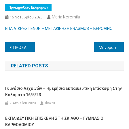
Προκηρύξεις Εκδρομών
Maria Koromila
16 Νοεμβρίου 2023
ΕΠΑ.Λ. ΚΡΕΣΤΕΝΩΝ – ΜΕΤΑΚΙΝΗΣΗ ERASMUS – ΒΕΡΟΛΙΝΟ
Πλοήγηση
ΠΡΟΣΛΗΨΗ ΑΝΑΠΛΗΡΩΤΩΝ ΚΛΑΔΩΝ ΠΕ23-ΠΕ30 ΕΕΠ
Μήνυμα του Διευθυντή Δευτεροβάθμιας Εκπαίδευσης Ηλείας για την επέτειο της 17η Νοέμβρη
άρθρων
RELATED POSTS
Γυμνάσιο Λεχαινών – Ημερήσια Εκπαιδευτική Επίσκεψη Στην
Καλαμάτα 16/5/23
7 Απριλίου 2023
diaxeir
ΕΚΠΑΙΔΕΥΤΙΚΗ ΕΠΙΣΚΕΨΗ ΣΤΗ ΣΚΙΑΘΟ – ΓΥΜΝΑΣΙΟ
ΒΑΡΘΟΛΟΜΙΟΥ