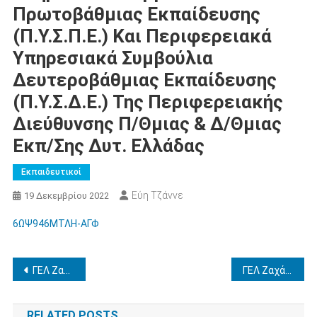
Πρωτοβάθμιας Εκπαίδευσης
(Π.Υ.Σ.Π.Ε.) Και Περιφερειακά
Υπηρεσιακά Συμβούλια
Δευτεροβάθμιας Εκπαίδευσης
(Π.Υ.Σ.Δ.Ε.) Της Περιφερειακής
Διεύθυνσης Π/θμιας & Δ/θμιας
Εκπ/σης Δυτ. Ελλάδας
Εκπαιδευτικοί
Εύη Τζάννε
19 Δεκεμβρίου 2022
6ΩΨ946ΜΤΛΗ-ΑΓΦ
Πλοήγηση
ΓΕΛ Ζαχάρως – Εκπαιδευτική επίσκεψη στα Ιωάννινα 15-18 Μαρτίου 2023
ΓΕΛ Ζαχάρως – Επαναπροκήρυξη Εκπαιδευτικής επίσκεψης στα Ιωάννινα 29 Μαρτίου έως 01 Απριλίου 2023
άρθρων
RELATED POSTS