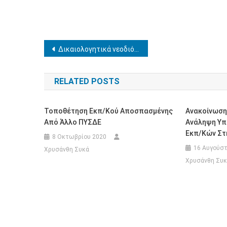
Πλοήγηση
Δικαιολογητικά νεοδιόριστων 2022
άρθρων
RELATED POSTS
Τοποθέτηση Εκπ/κού Αποσπασμένης
Ανακοίνωση 
Από Άλλο ΠΥΣΔΕ
Ανάληψη Υπ
Εκπ/κών Στη
8 Οκτωβρίου 2020
16 Αυγούστ
Χρυσάνθη Συκά
Χρυσάνθη Συκ