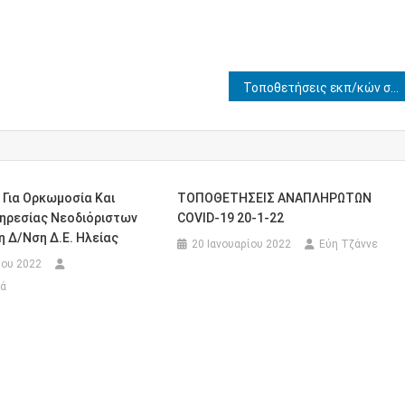
Τοποθετήσεις εκπ/κών σε λειτουργικά κενά Δ.Ε. Ηλείας (Ανακοινοποίηση)
Για Ορκωμοσία Και
ΤΟΠΟΘΕΤΗΣΕΙΣ ΑΝΑΠΛΗΡΩΤΩΝ
ηρεσίας Νεοδιόριστων
COVID-19 20-1-22
 Δ/νση Δ.Ε. Ηλείας
20 Ιανουαρίου 2022
Εύη Τζάννε
ου 2022
ά