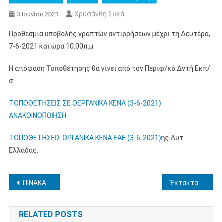
Χρυσάνθη Συκά
3 Ιουνίου 2021
Προθεσμία υποβολής γραπτών αντιρρήσεων μέχρι τη Δευτέρα,
7-6-2021 και ώρα 10:00π.μ.
Η απόφαση Τοποθέτησης θα γίνει από τον Περιφ/κό Δντή Εκπ/
σ
ΤΟΠΟΘΕΤΗΣΕΙΣ ΣΕ ΟΕΡΓΑΝΙΚΑ ΚΕΝΑ (3-6-2021)
ΑΝΑΚΟΙΝΟΠΟΙΗΣΗ
ΤΟΠΟΘΕΤΗΣΕΙΣ ΟΡΓΑΝΙΚΑ ΚΕΝΑ ΕΑΕ (3-6-2021)
ης Δυτ.
Ελλάδας.
Πλοήγηση
ΠΙΝΑΚΑΣ ΜΟΡΙΩΝ-ΚΕΝΩΝ-ΑΙΤΗΣΗ ΤΟΠΟΘΕΤΗΣΗΣ ΕΕΠ-ΕΒΠ
Έκτακτα μέτρα προστασίας της δημόσιας υγείας από τον κίνδυνο περαιτέρω διασποράς του κορωνοϊού COVID -19 στο σύνολο της Επικράτειας κατά τη διενέργεια των εξετάσεων του Κρατικού Πιστοποιητικού Γλωσσομάθειας Α’ εξεταστικής περιόδου 2021
άρθρων
RELATED POSTS