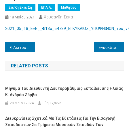
Επ/κή Εκπ/ση
ΕΠΑ.Λ.
Μαθητές
Χρυσάνθη Συκά
18 Μαΐου 2021
2021_05_18_ΕΞΕ__Φ13α_54789_ΕΓΚΥΚΛΙΟΣ_ΥΠΟΨΗΦΙΩΝ_του_ν
Πλοήγηση
Λειτουργία Τμημάτων του Προπαρασκευαστικού Προγράμματος Πιστοποίησης Αποφοίτων των Φάσεων A΄, Β΄, Γ’ και Δ΄ του “Μεταλυκειακού Έτους-Τάξης Μαθητείας” των ΕΠΑ.Λ., καθώς και των Πιλοτικών Τάξεων μαθητείας στην Π.Δ.Ε. Δυτικής Ελλάδας
Εγκύκλιος Αποσπάσεων σε φορείς των μελών ΕΕΠ-ΕΒΠ
άρθρων
RELATED POSTS
Μήνυμα Του Διευθυντή Δευτεροβάθμιας Εκπαίδευσης Ηλείας
Κ. Ανδρέα Ζέρβα
28 Μαΐου 2024
Εύη Τζάννε
Διευκρινίσεις Σχετικά Με Τις Εξετάσεις Για Την Εισαγωγή
Σπουδαστών Σε Τμήματα Μουσικών Σπουδών Των