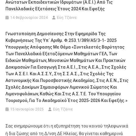
Ανώτατων Εκπαιδευτικών Ιδρυμάτων (Α.Ε.Ι.) Από Τις
Πανελλαδικές Εξετάσεις Έτους 2024 Και Εφεξής
14 Φεβρουαρίου 2024
Εύη Τζάννε
Γνωστοποίηση Δημοσίευσης Στην Εφημερίδα Της
Κυβερνήσεως Της Υπ΄ Αριθμ. Φ.253.1/389/Α5/3-1- 2025
Υπουργικής Απόφασης Με Θέμα «Συντελεστές Βαρύτητας
Των Πανελλαδικά Εξεταζόμενων Μαθημάτων ΓΕΛ, Των
Ειδικών Μαθημάτων, Μουσικών Μαθημάτων Και Πρακτικών
Δοκιμασιών Για Εισαγωγή Στα Α.Ε.Ι., Στις Α.Ε.Α., Στις Σχολές
Των Α.Σ.Ε.Ι. Και Α.Σ.Σ.Υ., Στη Σ.Σ.Α.Σ., Στις Σχολές Της
Αστυνομικής Και Πυροσβεστικής Ακαδημίας, Στις Α.Ε.Ν., Στις
Σχολές Δοκίμων Σημαιοφόρων Λιμενικού Σώματος Και
Λιμενοφυλάκων, Καθώς Και Στις Α.Σ.Τ.Ε. Του Υπουργείου
Τουρισμού, Για Το Ακαδημαϊκό Έτος 2025-2026 Και Εφεξής.»
15 Ιανουαρίου 2025
Εύη Τζάννε
Σας ενημερώνουμε ότι η εξυπηρέτηση του κοινού τηλεφωνικά
ή δια ζώσης από τη Δ/νση ΔΕ Ηλείας, θα γίνεται καθημερινά