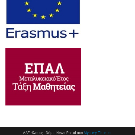
ΔΔΕ Ηλείας
|
Θέμα: News Portal από
Mystery Themes
.