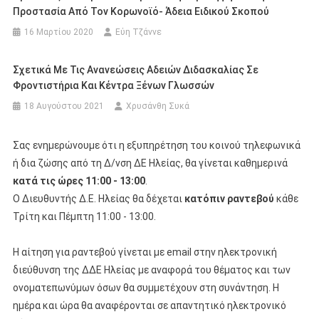
Προστασία Από Τον Κορωνοϊό- Άδεια Ειδικού Σκοπού
16 Μαρτίου 2020
Εύη Τζάννε
Σχετικά Με Τις Ανανεώσεις Αδειών Διδασκαλίας Σε
Φροντιστήρια Και Κέντρα Ξένων Γλωσσών
18 Αυγούστου 2021
Χρυσάνθη Συκά
Σας ενημερώνουμε ότι η εξυπηρέτηση του κοινού τηλεφωνικά
ή δια ζώσης από τη Δ/νση ΔΕ Ηλείας, θα γίνεται καθημερινά
κατά τις ώρες 11:00 - 13:00
.
Ο Διευθυντής Δ.Ε. Ηλείας θα δέχεται
κατόπιν ραντεβού
κάθε
Τρίτη και Πέμπτη 11:00 - 13:00.
Η αίτηση για ραντεβού γίνεται με email στην ηλεκτρονική
διεύθυνση της ΔΔΕ Ηλείας με αναφορά του θέματος και των
ονοματεπωνύμων όσων θα συμμετέχουν στη συνάντηση. Η
ημέρα και ώρα θα αναφέρονται σε απαντητικό ηλεκτρονικό