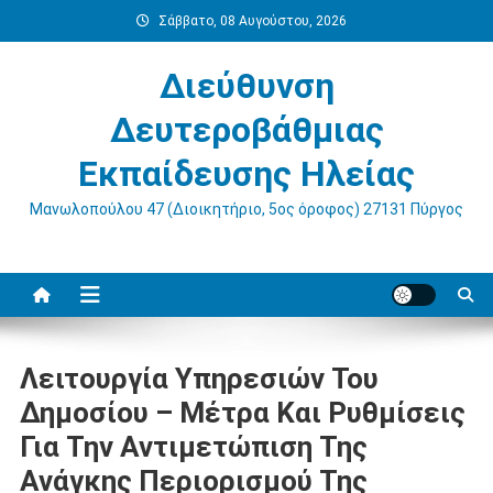
Μεταπηδήστε
Σάββατο, 08 Αυγούστου, 2026
στο
περιεχόμενο
Διεύθυνση
Δευτεροβάθμιας
Εκπαίδευσης Ηλείας
Μανωλοπούλου 47 (Διοικητήριο, 5ος όροφος) 27131 Πύργος
Λειτουργία Υπηρεσιών Του
Δημοσίου – Μέτρα Και Ρυθμίσεις
Για Την Αντιμετώπιση Της
Ανάγκης Περιορισμού Της