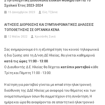
Στην Ενισχυτική Διδασκαλία Ειδικών Μαθημάτων Για Το
Σχολικό Έτος 2023-2024
15 Δεκεμβρίου 2023
Εύη Τζάννε
ΑΙΤΗΣΕΙΣ ΔΙΟΡΘΩΣΗΣ ΚΑΙ ΣΥΜΠΛΗΡΩΜΑΤΙΚEΣ ΔΗΛΩΣΕΙΣ
ΤΟΠΟΘΕΤΗΣΗΣ ΣΕ ΟΡΓΑΝΙΚΑ ΚΕΝΑ
12 Μαΐου 2022
Χρυσάνθη Συκά
Σας ενημερώνουμε ότι η εξυπηρέτηση του κοινού τηλεφωνικά
ή δια ζώσης από τη Δ/νση ΔΕ Ηλείας, θα γίνεται καθημερινά
κατά τις ώρες 11:00 - 13:00
.
Ο Διευθυντής Δ.Ε. Ηλείας θα δέχεται
κατόπιν ραντεβού
κάθε
Τρίτη και Πέμπτη 11:00 - 13:00.
Η αίτηση για ραντεβού γίνεται με email στην ηλεκτρονική
διεύθυνση της ΔΔΕ Ηλείας με αναφορά του θέματος και των
ονοματεπωνύμων όσων θα συμμετέχουν στη συνάντηση. Η
ημέρα και ώρα θα αναφέρονται σε απαντητικό ηλεκτρονικό