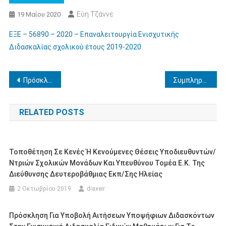
Εύη Τζάννε
19 Μαΐου 2020
ΕΞΕ – 56890 – 2020 – Επαναλειτουργία Ενισχυτικής
Διδασκαλίας σχολικού έτους 2019-2020
Πλοήγηση
Πρόσκληση μελών Ειδικού Εκπαιδευτικού Προσωπικού (ΕΕΠ) και Ειδικού Βοηθητικού Προσωπικού (ΕΒΠ) για υποβολή αιτήσεων αποσπάσεων σε περιοχές ή ΚΕΣΥ για το 2020-2021.
Συμπληρωματική ενημέρωση για τον καθορισμό ομάδων αυξημένου κινδύνου για σοβαρή λοίμωξη COVID 19 άδειες εκπαιδευτικών βάσει ρυθμίσεων για την αντιμετώπιση της ανάγκης περιορισμού της διασποράς του κορωνοϊού
άρθρων
RELATED POSTS
Τοποθέτηση Σε Κενές Ή Κενούμενες Θέσεις Υποδιευθυντών/
Ντριών Σχολικών Μονάδων Και Υπευθύνου Τομέα Ε.Κ. Της
Διεύθυνσης Δευτεροβάθμιας Εκπ/σης Ηλείας
2 Οκτωβρίου 2019
diaxeir
Πρόσκληση Για Υποβολή Αιτήσεων Υποψήφιων Διδασκόντων