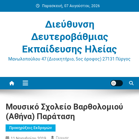
Μεταπηδήστε
Παρασκευή, 07 Αυγούστου, 2026
στο
περιεχόμενο
Διεύθυνση
Δευτεροβάθμιας
Εκπαίδευσης Ηλείας
Μανωλοπούλου 47 (Διοικητήριο, 5ος όροφος) 27131 Πύργος
Μουσικό Σχολείο Βαρθολομιού
(Αθήνα) Παράταση
Προκηρύξεις Εκδρομών
Diaxeir
11 Νοεμβρίου 2019