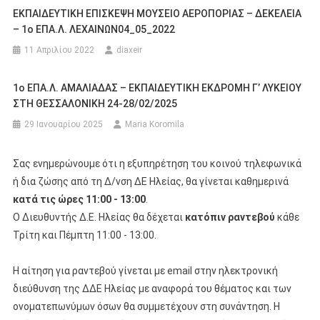
ΕΚΠΑΙΔΕΥΤΙΚΗ ΕΠΙΣΚΕΨΗ ΜΟΥΣΕΙΟ ΑΕΡΟΠΟΡΙΑΣ – ΔΕΚΕΛΕΙΑ
– 1ο ΕΠΑ.Λ. ΛΕΧΑΙΝΩΝ04_05_2022
11 Απριλίου 2022
diaxeir
1o ΕΠΑ.Λ. ΑΜΑΛΙΑΔΑΣ – ΕΚΠΑΙΔΕΥΤΙΚΗ ΕΚΔΡΟΜΗ Γ’ ΛΥΚΕΙΟΥ
ΣΤΗ ΘΕΣΣΑΛΟΝΙΚΗ 24-28/02/2025
29 Ιανουαρίου 2025
Maria Koromila
Σας ενημερώνουμε ότι η εξυπηρέτηση του κοινού τηλεφωνικά
ή δια ζώσης από τη Δ/νση ΔΕ Ηλείας, θα γίνεται καθημερινά
κατά τις ώρες 11:00 - 13:00
.
Ο Διευθυντής Δ.Ε. Ηλείας θα δέχεται
κατόπιν ραντεβού
κάθε
Τρίτη και Πέμπτη 11:00 - 13:00.
Η αίτηση για ραντεβού γίνεται με email στην ηλεκτρονική
διεύθυνση της ΔΔΕ Ηλείας με αναφορά του θέματος και των
ονοματεπωνύμων όσων θα συμμετέχουν στη συνάντηση. Η