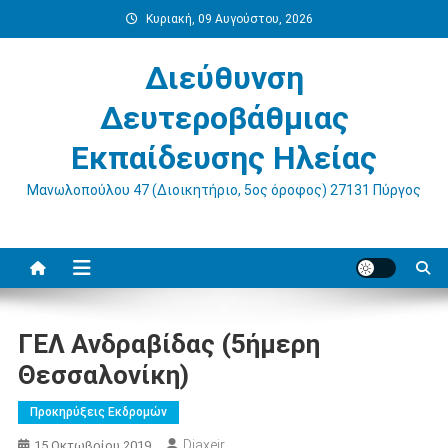
Μεταπηδήστε
Κυριακή, 09 Αυγούστου, 2026
στο
περιεχόμενο
Διεύθυνση
Δευτεροβάθμιας
Εκπαίδευσης Ηλείας
Μανωλοπούλου 47 (Διοικητήριο, 5ος όροφος) 27131 Πύργος
ΓΕΛ Ανδραβίδας (5ήμερη
Θεσσαλονίκη)
Προκηρύξεις Εκδρομών
Diaxeir
15 Οκτωβρίου 2019