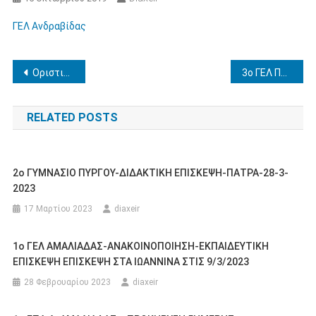
ΓΕΛ Ανδραβίδας
Πλοήγηση
Οριστικοί πίνακες κατάταξης μαθητευόμενων Μεταλυκειακού Έτους
3ο ΓΕΛ Πύργου (Αθήνα)
άρθρων
RELATED POSTS
2ο ΓΥΜΝΑΣΙΟ ΠΥΡΓΟΥ-ΔΙΔΑΚΤΙΚΗ ΕΠΙΣΚΕΨΗ-ΠΑΤΡΑ-28-3-
2023
17 Μαρτίου 2023
diaxeir
1ο ΓΕΛ ΑΜΑΛΙΑΔΑΣ-ΑΝΑΚΟΙΝΟΠΟΙΗΣΗ-ΕΚΠΑΙΔΕΥΤΙΚΗ
ΕΠΙΣΚΕΨΗ ΕΠΙΣΚΕΨΗ ΣΤΑ ΙΩΑΝΝΙΝΑ ΣΤΙΣ 9/3/2023
28 Φεβρουαρίου 2023
diaxeir