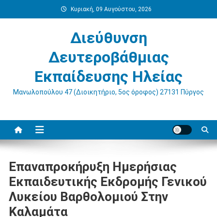
Μεταπηδήστε
Κυριακή, 09 Αυγούστου, 2026
στο
περιεχόμενο
Διεύθυνση
Δευτεροβάθμιας
Εκπαίδευσης Ηλείας
Μανωλοπούλου 47 (Διοικητήριο, 5ος όροφος) 27131 Πύργος
Επαναπροκήρυξη Ημερήσιας
Εκπαιδευτικής Εκδρομής Γενικού
Λυκείου Βαρθολομιού Στην
Καλαμάτα