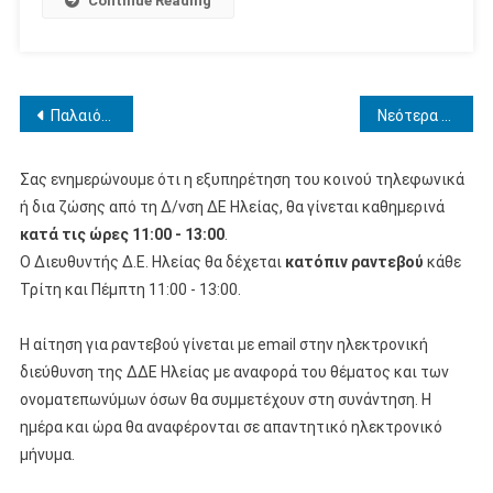
Continue Reading
Πλοήγηση
Παλαιότερα άρθρα
Νεότερα άρθρα
άρθρων
Σας ενημερώνουμε ότι η εξυπηρέτηση του κοινού τηλεφωνικά
ή δια ζώσης από τη Δ/νση ΔΕ Ηλείας, θα γίνεται καθημερινά
κατά τις ώρες 11:00 - 13:00
.
Ο Διευθυντής Δ.Ε. Ηλείας θα δέχεται
κατόπιν ραντεβού
κάθε
Τρίτη και Πέμπτη 11:00 - 13:00.
Η αίτηση για ραντεβού γίνεται με email στην ηλεκτρονική
διεύθυνση της ΔΔΕ Ηλείας με αναφορά του θέματος και των
ονοματεπωνύμων όσων θα συμμετέχουν στη συνάντηση. Η
ημέρα και ώρα θα αναφέρονται σε απαντητικό ηλεκτρονικό
μήνυμα.