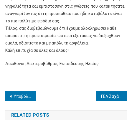
νηφαλιότητα και εμπιστοσύνη στις γνώσεις που κατακτήσατε,
αναγνωρίζοντας ότι η προσπάθεια που ήδη καταβάλατε είναι
το πιο πολύτιμο εφόδιό σας.
Τέλος, σας διαβεβαιώνουμε ότι έχουμε ολοκληρώσει κάθε
απαραίτητη προετοιμασία, ώστε οι εξετάσεις να διεξαχθούν
ομαλά, αξιόπιστα και με απόλυτη ασφάλεια.
Καλή επιτυχία σε όλες και όλους!
Διεύθυνση Δευτεροβάθμιας Εκπαίδευσης Ηλείας
Πλοήγηση
Υποβολή δήλωσης προτίμησης για βελτίωση θέσης – Οριστικής Τοποθέτησης σε κενές οργανικές θέσεις Δ.Ε. Ηλείας
ΓΕΛ Ζαχάρως, προκήρυξη πενθήμερης εκπαιδευτικής μετακίνησης στο ΜΑΑΣΤΡΙΧΤ 19 έως 27-11-2026
άρθρων
RELATED POSTS