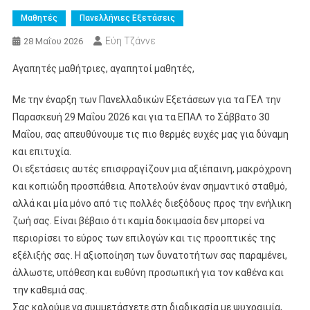
Μαθητές
Πανελλήνιες Εξετάσεις
Εύη Τζάννε
28 Μαΐου 2026
Αγαπητές μαθήτριες, αγαπητοί μαθητές,
Με την έναρξη των Πανελλαδικών Εξετάσεων για τα ΓΕΛ την
Παρασκευή 29 Μαΐου 2026 και για τα ΕΠΑΛ το Σάββατο 30
Μαΐου, σας απευθύνουμε τις πιο θερμές ευχές μας για δύναμη
και επιτυχία.
Οι εξετάσεις αυτές επισφραγίζουν μια αξιέπαινη, μακρόχρονη
και κοπιώδη προσπάθεια. Αποτελούν έναν σημαντικό σταθμό,
αλλά και μία μόνο από τις πολλές διεξόδους προς την ενήλικη
ζωή σας. Είναι βέβαιο ότι καμία δοκιμασία δεν μπορεί να
περιορίσει το εύρος των επιλογών και τις προοπτικές της
εξέλιξής σας. Η αξιοποίηση των δυνατοτήτων σας παραμένει,
άλλωστε, υπόθεση και ευθύνη προσωπική για τον καθένα και
την καθεμιά σας.
Σας καλούμε να συμμετάσχετε στη διαδικασία με ψυχραιμία,