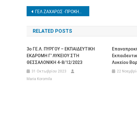
Πλοήγηση
ΓΕΛ ΖΑΧΑΡΩΣ -ΠΡΟΚΗΡΥΞΗ ΕΚΔΡΟΜΗΣ ΣΤΑ ΙΩΑΝΝΙΝΑ 18 έως 20-3 ή 31-3 έως 2-4-2026
άρθρων
RELATED POSTS
3o ΓΕ.Λ. ΠΥΡΓΟΥ – ΕΚΠΑΙΔΕΥΤΙΚΗ
Επαναπροκή
ΕΚΔΡΟΜΗ Γ’ ΛΥΚΕΙΟΥ ΣΤΗ
Εκπαιδευτικ
ΘΕΣΣΑΛΟΝΙΚΗ 4-8/12/2023
Λυκείου Βα
31 Οκτωβρίου 2023
22 Νοεμβρί
Maria Koromila