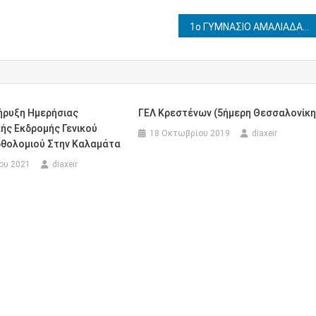
1ο ΓΥΜΝΑΣΙΟ ΑΜΑΛΙΑΔΑΣ – ΑΝΑΚΟΙΝΟΠΟΙΗΣΗ ΠΡΟΚΗΡΥΞΗΣ ΔΙΗΜΕΡΗΣ ΕΚΠΑΙΔΕΥΤΙΚΗΣ ΕΠΙΣΚΕΨΗΣ ΣΤΑ ΙΩΑΝΝΙΝΑ 11-12 ΜΑΡΤΙΟΥ 2026
ρυξη Ημερήσιας
ΓΕΛ Κρεστένων (5ήμερη Θεσσαλονίκη
ής Εκδρομής Γενικού
18 Οκτωβρίου 2019
diaxeir
ρθολομιού Στην Καλαμάτα
ου 2021
diaxeir