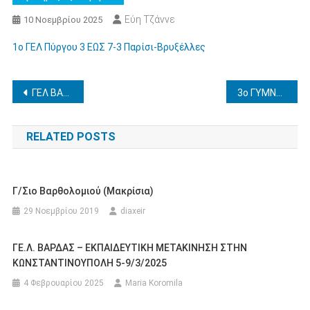
Εύη Τζάννε
10 Νοεμβρίου 2025
1ο ΓΕΛ Πύργου 3 ΕΩΣ 7-3 Παρίσι-Βρυξέλλες
Πλοήγηση
ΓΕΛ ΒΑΡΔΑΣ -ΕΠΑΝΑΠΡΟΚΗΡΥΞΗ ΕΚΔΡΟΜΗΣ ΣΤΗ ΘΕΣΣΑΛΟΝΙΚΗ 4-8/12/2025
3ο ΓΥΜΝΑΣΙΟ ΠΥΡΓΟΥ -ΠΕΝΘΗΜΕΡΗ ΣΧΟΛΙΚΗ ΜΕΤΑΚΙΝΗΣΗ ΣΤΗΝ ΚΩΝΣΤΑΝΤΙΝΟΥΠΟΛΗ 26-30/3/2026
άρθρων
RELATED POSTS
Γ/σιο Βαρθολομιού (Μακρίσια)
29 Νοεμβρίου 2019
diaxeir
ΓΕ.Λ. ΒΑΡΔΑΣ – ΕΚΠΑΙΔΕΥΤΙΚΗ ΜΕΤΑΚΙΝΗΣΗ ΣΤΗΝ
ΚΩΝΣΤΑΝΤΙΝΟΥΠΟΛΗ 5-9/3/2025
4 Φεβρουαρίου 2025
Maria Koromila