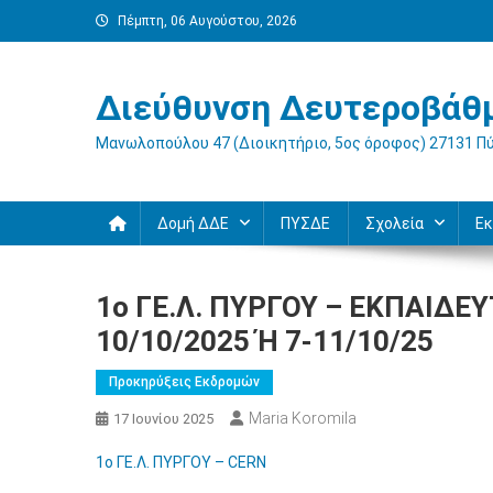
Μεταπηδήστε
Πέμπτη, 06 Αυγούστου, 2026
στο
περιεχόμενο
Διεύθυνση Δευτεροβάθμ
Μανωλοπούλου 47 (Διοικητήριο, 5ος όροφος) 27131 Π
Δομή ΔΔΕ
ΠΥΣΔΕ
Σχολεία
Εκ
1o ΓΕ.Λ. ΠΥΡΓΟΥ – ΕΚΠΑΙΔΕ
10/10/2025 Ή 7-11/10/25
Προκηρύξεις Εκδρομών
Maria Koromila
17 Ιουνίου 2025
1o ΓΕ.Λ. ΠΥΡΓΟΥ – CERN