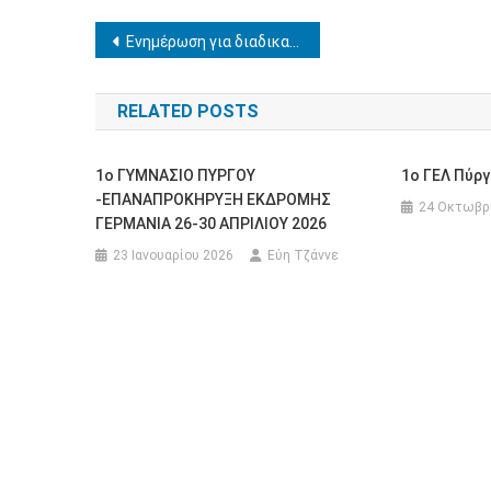
Πλοήγηση
Ενημέρωση για διαδικασίες μέσω της πλατφόρμας Οpenbusiness σχετικά με τα Φροντιστήρια και Κέντρα Ξένων Γλωσσών
άρθρων
RELATED POSTS
1o ΓΥΜΝΑΣΙΟ ΠΥΡΓΟΥ
1ο ΓΕΛ Πύργ
-ΕΠΑΝΑΠΡΟΚΗΡΥΞΗ ΕΚΔΡΟΜΗΣ
24 Οκτωβρ
ΓΕΡΜΑΝΙΑ 26-30 ΑΠΡΙΛΙΟΥ 2026
23 Ιανουαρίου 2026
Εύη Τζάννε