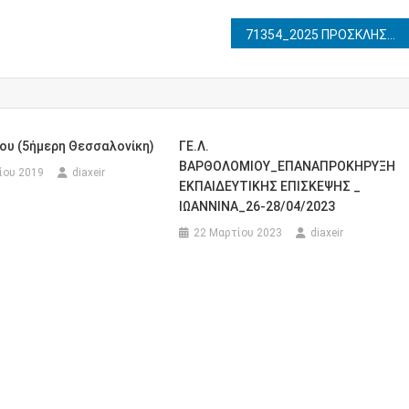
71354_2025 ΠΡΟΣΚΛΗΣΗ ΕΚΔΗΛΩΣΗΣ ΕΝΔΙΑΦΕΡΟΝΤΟΣ ΓΙΑ ΠΛΗΡΩΣΗ ΘΕΣΕΩΝ ΜΕ ΕΠΙΛΟΓΗ ΕΚΠΑΙΔΕΥΤΙΚΩΝ ΠΡΩΤΟΒΑΘΜΙΑΣ ΚΑΙ ΔΕΥΤΕΡΟΒΑΘΜΙΑΣ ΕΚΠΑΙΔΕΥΣΗΣ ΓΙΑ ΤΗΝ ΚΑΛΥΨΗ ΚΕΝΩΝ ΘΕΣΕΩΝ ΕΚΠΑΙΔΕΥΤΙΚΟΥ ΠΡΟΣΩΠΙΚΟΥ ΣΤΑ ΣΧΟΛΕΙΑ ΔΕΥΤΕΡΗΣ ΕΥΚΑΙΡΙΑΣ ΓΙΑ ΤΟ ΣΧΟΛΙΚΟ ΕΤΟΣ 2025-2026
ου (5ήμερη Θεσσαλονίκη)
ΓΕ.Λ.
ΒΑΡΘΟΛΟΜΙΟΥ_ΕΠΑΝΑΠΡΟΚΗΡΥΞΗ
ίου 2019
diaxeir
ΕΚΠΑΙΔΕΥΤΙΚΗΣ ΕΠΙΣΚΕΨΗΣ _
ΙΩΑΝΝΙΝΑ_26-28/04/2023
22 Μαρτίου 2023
diaxeir