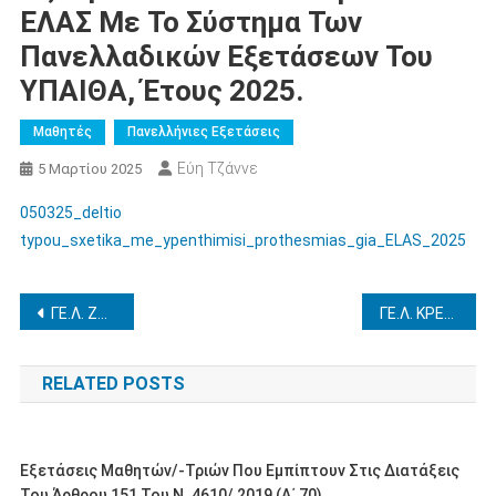
ΕΛΑΣ Με Το Σύστημα Των
Πανελλαδικών Εξετάσεων Του
ΥΠΑΙΘΑ, Έτους 2025.
Μαθητές
Πανελλήνιες Εξετάσεις
Εύη Τζάννε
5 Μαρτίου 2025
050325_deltio
typou_sxetika_me_ypenthimisi_prothesmias_gia_ELAS_2025
Πλοήγηση
ΓΕ.Λ. ΖΑΧΑΡΩΣ – ΕΠΑΝΑΠΡΟΚΗΡΥΞΗ ΕΚΠΑΙΔΕΥΤΙΚΗΣ ΕΠΙΣΚΕΨΗΣ ΣΤΟ ΝΑΥΠΛΙΟ 2-3/4/2025
ΓΕ.Λ. ΚΡΕΣΤΕΝΩΝ – ΕΠΑΝΑΠΡΟΚΗΡΥΞΗ ΕΚΠΑΙΔΕΥΤΙΚΗΣ ΕΠΙΣΚΕΨΗΣ ΣΤΗΝ ΚΕΡΚΥΡΑ 9-11/4/2025
άρθρων
RELATED POSTS
Εξετάσεις Μαθητών/-Τριών Που Εμπίπτουν Στις Διατάξεις
Του Άρθρου 151 Του Ν. 4610/ 2019 (Α΄ 70)