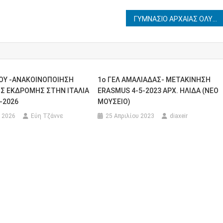
ΓΥΜΝΑΣΙΟ ΑΡΧΑΙΑΣ ΟΛΥΜΠΙΑΣ – ΕΚΠΑΙΔΕΥΤΙΚΗ ΜΕΤΑΚΙΝΗΣΗ ΣΤΟ CERN(ΕΛΒΕΤΙΑ) – ΕΥΕΛΙΚΤΕΣ ΗΜΕΡΟΜΗΝΙΕΣ 17-21/03/2025 ή 18-22/03/2025
ΟΥ -ΑΝΑΚΟΙΝΟΠΟΙΗΣΗ
1o ΓΕΛ ΑΜΑΛΙΑΔΑΣ- ΜΕΤΑΚΙΝΗΣΗ
Σ ΕΚΔΡΟΜΗΣ ΣΤΗΝ ΙΤΑΛΙΑ
ERASMUS 4-5-2023 ΑΡΧ. ΗΛΙΔΑ (ΝΕΟ
-2026
ΜΟΥΣΕΙΟ)
 2026
Εύη Τζάννε
25 Απριλίου 2023
diaxeir