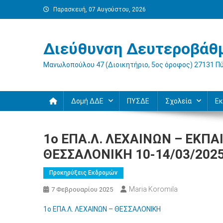
Μεταπηδήστε
Παρασκευή, 07 Αυγούστου, 2026
στο
περιεχόμενο
Διεύθυνση Δευτεροβάθμ
Μανωλοπούλου 47 (Διοικητήριο, 5ος όροφος) 27131 Π
Δομή ΔΔΕ
ΠΥΣΔΕ
Σχολεία
Εκ
1ο ΕΠΑ.Λ. ΛΕΧΑΙΝΩΝ – ΕΚΠΑ
ΘΕΣΣΑΛΟΝΙΚΗ 10-14/03/202
Προκηρύξεις Εκδρομών
Maria Koromila
7 Φεβρουαρίου 2025
1ο ΕΠΑ.Λ. ΛΕΧΑΙΝΩΝ – ΘΕΣΣΑΛΟΝΙΚΗ