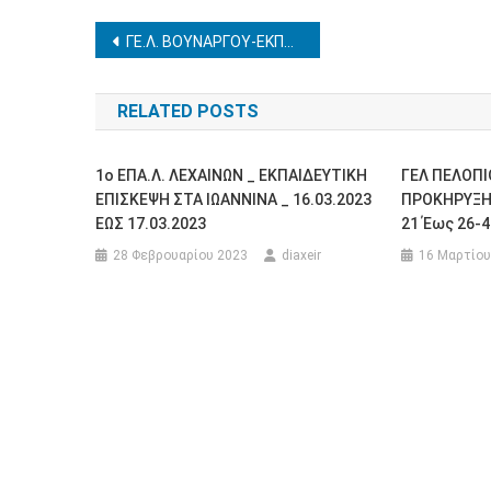
Πλοήγηση
ΓΕ.Λ. ΒΟΥΝΑΡΓΟΥ-ΕΚΠΑΙΔΕΥΤΙΚΗ ΕΠΙΣΚΕΨΗ ΣΤΑ ΤΡΙΚΑΛΑ 13-16/03/2025
άρθρων
RELATED POSTS
1ο ΕΠΑ.Λ. ΛΕΧΑΙΝΩΝ _ ΕΚΠΑΙΔΕΥΤΙΚΗ
ΓΕΛ ΠΕΛΟΠΙ
ΕΠΙΣΚΕΨΗ ΣΤΑ ΙΩΑΝΝΙΝΑ _ 16.03.2023
ΠΡΟΚΗΡΥΞΗ
ΕΩΣ 17.03.2023
21 Έως 26-4
28 Φεβρουαρίου 2023
diaxeir
16 Μαρτίου