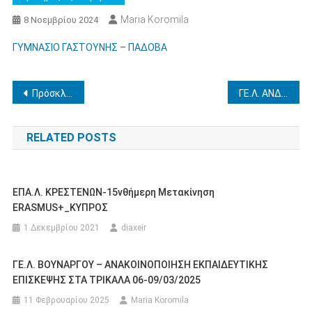
Maria Koromila
8 Νοεμβρίου 2024
ΓΥΜΝΑΣΙΟ ΓΑΣΤΟΥΝΗΣ – ΠΑΔΟΒΑ
Πλοήγηση
Πρόσκληση Ενδιαφέροντος για την πλήρωση κενής θέσης Υποδιευθυντή/ντριας Σχολικής Μονάδας της Διεύθυνσης Δευτεροβάθμιας Εκπαίδευσης Ηλείας
ΓΕ.Λ. ΑΝΔΡΙΤΣΑΙΝΑΣ – ΕΚΠΑΙΔΕΥΤΙΚΗ ΕΠΙΣΚΕΨΗ ΣΤΗΝ ΚΑΣΤΟΡΙΑ 11-15/12/2024.
άρθρων
RELATED POSTS
ΕΠΑ.Λ. ΚΡΕΣΤΕΝΩΝ-15νθήμερη Μετακίνηση
ERASMUS+_ΚΥΠΡΟΣ
1 Δεκεμβρίου 2021
diaxeir
ΓΕ.Λ. ΒΟΥΝΑΡΓΟΥ – ΑΝΑΚΟΙΝΟΠΟΙΗΣΗ ΕΚΠΑΙΔΕΥΤΙΚΗΣ
ΕΠΙΣΚΕΨΗΣ ΣΤΑ ΤΡΙΚΑΛΑ 06-09/03/2025
11 Φεβρουαρίου 2025
Maria Koromila